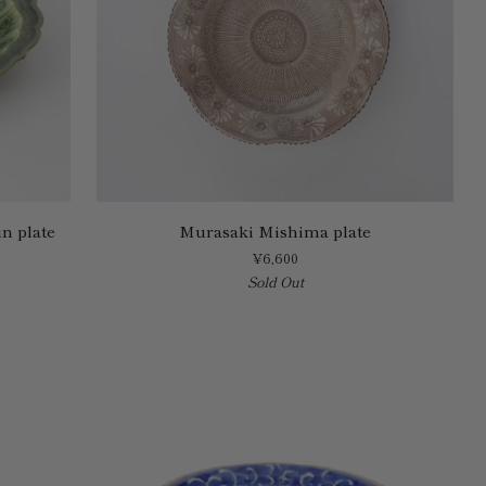
Murasaki
n plate
Murasaki Mishima plate
Mishima
¥6,600
plate
Sold Out