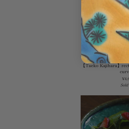
【Taeko
【Taeko Kajihara】recta
Kajihara】
cur
rectangle
¥4,
plate
Sold
with
circle
curving