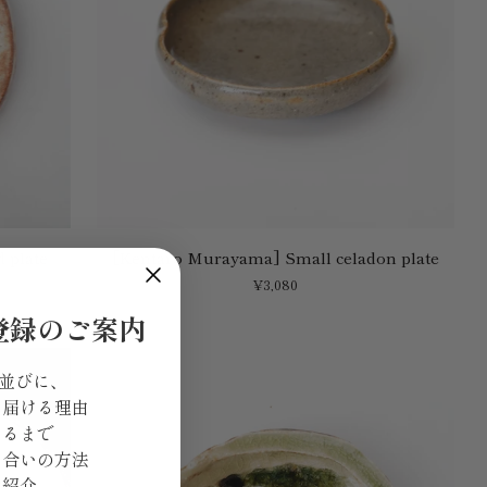
[Kentaro
 plate
[Kentaro Murayama] Small celadon plate
Murayama]
¥3,080
Small
celadon
登録のご案内
plate
 並びに、
を届ける理由
きるまで
き合いの方法
ご紹介