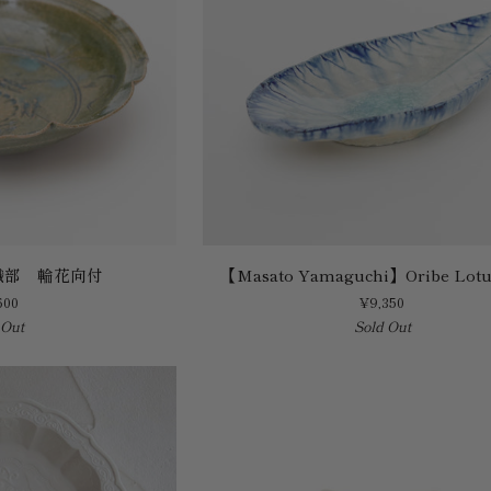
【Masato
織部 輪花向付
【Masato Yamaguchi】Oribe Lotu
Yamaguchi】
600
¥9,350
Oribe
 Out
Sold Out
Lotus
Bowl