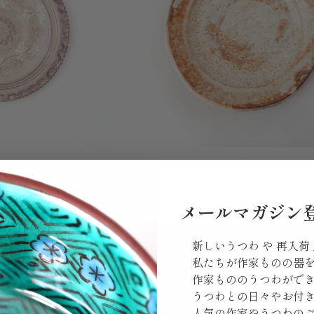
皿
【Manabu
mon plate
【Manabu Atarashi】Shino round
Atarashi】
360
¥4,400
Shino
 Out
Sold Out
round
メールマガジン
plate
新しいうつわ や 再入荷
私たちが作家ものの器
作家もののうつわがで
うつわとの日々やお付
人気の作家やうつわの