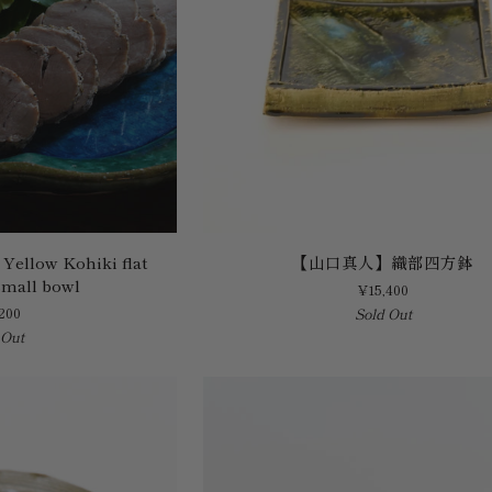
【山
ellow Kohiki flat
【山口真人】織部四方鉢
口
small bowl
¥15,400
真
200
Sold Out
人】
 Out
織
部
四
方
鉢