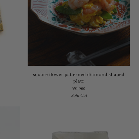
square
square flower patterned diamond-shaped
flower
plate
patterned
¥9,900
diamond-
Sold Out
shaped
plate