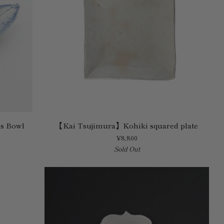
【Kai
s Bowl
【Kai Tsujimura】Kohiki squared plate
Tsujimura】
¥8,800
Kohiki
Sold Out
squared
plate