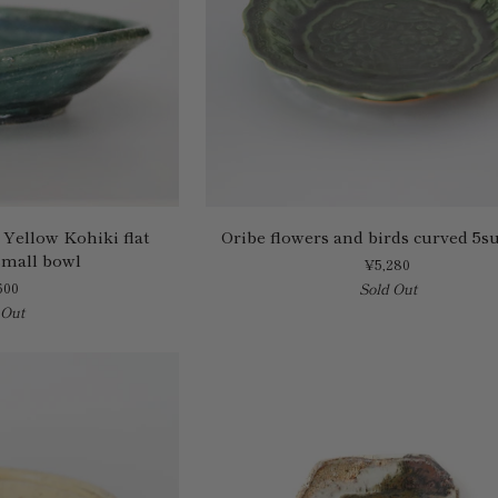
Oribe
ellow Kohiki flat
Oribe flowers and birds curved 5su
flowers
small bowl
¥5,280
and
600
Sold Out
birds
 Out
curved
5sun
plate