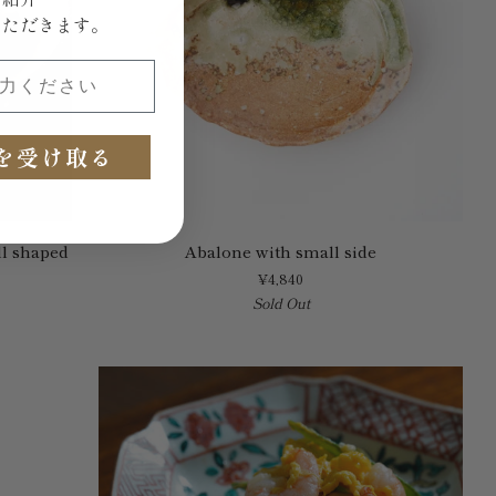
いただきます。
ください
を受け取る
Abalone
l shaped
Abalone with small side
with
¥4,840
small
Sold Out
side