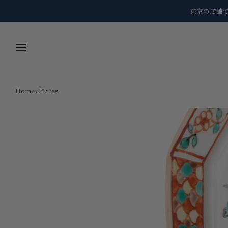
Skip
東京の店舗
to
content
Home
›
Plates