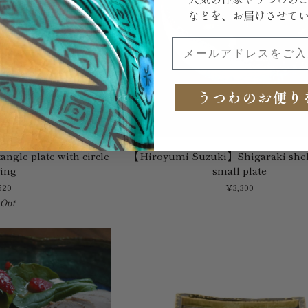
などを、お届けさせて
メールアドレスをご入力
うつわのお便り
【Hiroyumi
ngle plate with circle
【Hiroyumi Suzuki】Shigaraki shel
Suzuki】
ving
small plate
Shigaraki
620
¥3,300
shell
 Out
shaped
small
plate