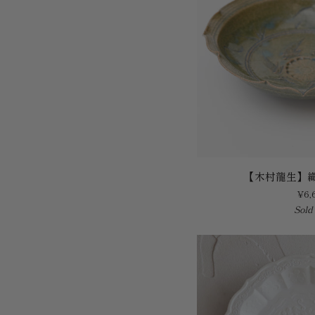
【木
【木村龍生】
村
¥6,
龍
Sold
生】
織
部
輪
花
向
付