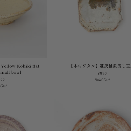
【本
ellow Kohiki flat
【本村ワタル】藁灰釉鉄流し豆
村
small bowl
¥880
ワ
500
Sold Out
タ
 Out
ル】
藁
灰
釉
鉄
流
し
豆