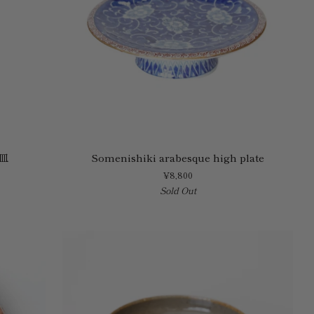
Somenishiki
皿
Somenishiki arabesque high plate
arabesque
¥8,800
high
Sold Out
plate