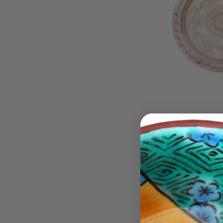
Shisaikamon
Shisaika
plate
¥8,
Sold