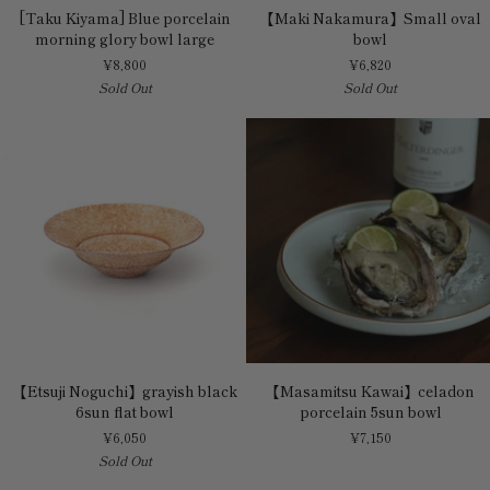
[Taku
【Maki
[Taku Kiyama] Blue porcelain
【Maki Nakamura】Small oval
Kiyama]
Nakamura】
morning glory bowl large
bowl
Blue
Small
¥8,800
¥6,820
porcelain
oval
Sold Out
Sold Out
morning
bowl
glory
bowl
large
【Etsuji
【Masamitsu
【Etsuji Noguchi】grayish black
【Masamitsu Kawai】celadon
Noguchi】
Kawai】
6sun flat bowl
porcelain 5sun bowl
grayish
celadon
¥6,050
¥7,150
black
porcelain
Sold Out
6sun
5sun
flat
bowl