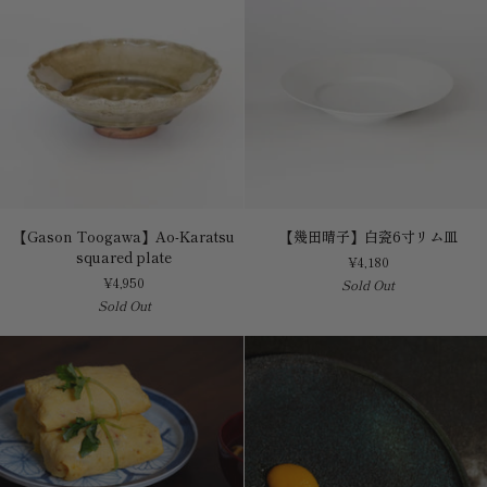
【Gason
【幾
【Gason Toogawa】Ao-Karatsu
【幾田晴子】白瓷6寸リム皿
Toogawa】
田
squared plate
¥4,180
Ao-
晴
¥4,950
Sold Out
Karatsu
子】
Sold Out
squared
白
plate
瓷
6
寸
リ
ム
皿