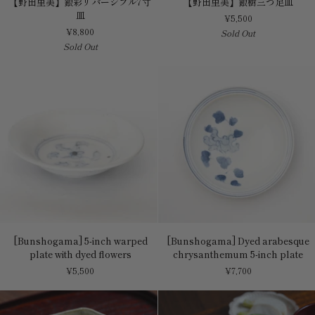
【野田里美】銀彩リバーシブル7寸
【野田里美】銀樹三つ足皿
田
田
皿
¥5,500
里
里
¥8,800
Sold Out
美】
美】
Sold Out
銀
銀
彩
樹
リ
三
バ
つ
ー
足
シ
皿
ブ
ル
7
寸
皿
[Bunshogama]
[Bunshogama]
[Bunshogama] 5-inch warped
[Bunshogama] Dyed arabesque
5-
Dyed
plate with dyed flowers
chrysanthemum 5-inch plate
inch
arabesque
¥5,500
¥7,700
warped
chrysanthemum
plate
5-
with
inch
dyed
plate