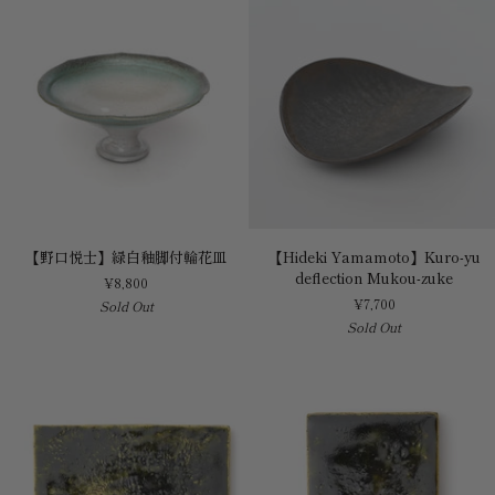
bowl
【野
【Hideki
【野口悦士】緑白釉脚付輪花皿
【Hideki Yamamoto】Kuro-yu
口
Yamamoto】
deflection Mukou-zuke
¥8,800
悦
Kuro-
¥7,700
Sold Out
士】
yu
Sold Out
緑
deflection
白
Mukou-
釉
zuke
脚
付
輪
花
皿