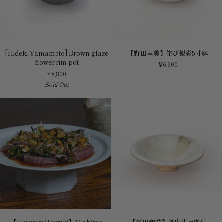
[Hideki
【野
[Hideki Yamamoto] Brown glaze
【野田里美】侘び銀彩5寸鉢
Yamamoto]
田
flower rim pot
¥6,600
Brown
里
¥8,800
glaze
美】
Sold Out
flower
侘
rim
び
pot
銀
彩
5
寸
鉢
【Hiroyumi
【福
【Hiroyumi Suzuki】Mishima
【福田和祐】斑唐津反向付