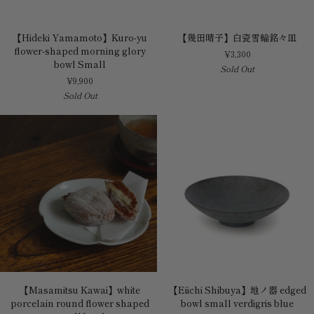
【Hideki
【幾
【Hideki Yamamoto】Kuro-yu
【幾田晴子】白瓷雪輪銘々皿
Yamamoto】
田
flower-shaped morning glory
¥3,300
Kuro-
晴
bowl Small
Sold Out
yu
子】
¥9,900
flower-
白
Sold Out
shaped
瓷
morning
雪
glory
輪
bowl
銘々
Small
皿
【Masamitsu
【Eiichi
【Masamitsu Kawai】white
【Eiichi Shibuya】地ノ器 edged
Kawai】
Shibuya】
porcelain round flower shaped
bowl small verdigris blue
white
地