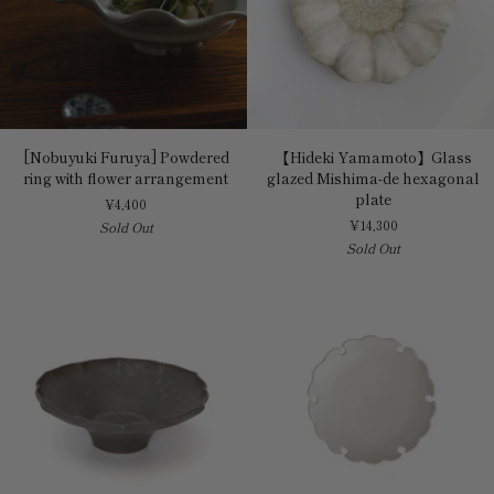
[Nobuyuki
【Hideki
[Nobuyuki Furuya] Powdered
【Hideki Yamamoto】Glass
Furuya]
Yamamoto】
ring with flower arrangement
glazed Mishima-de hexagonal
Powdered
Glass
plate
¥4,400
ring
glazed
¥14,300
Sold Out
with
Mishima-
Sold Out
flower
de
arrangement
hexagonal
plate