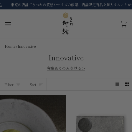
Skip
の店舗でうつわの質感やサイズの確認、店舗限定商品を購入することができます。
詳
to
content
Cart
Home
›
Innovative
Innovative
在庫ありのみを見る >
Sort
Filter
Sort