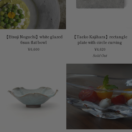
【Etsuji
【Taeko
【Etsuji Noguchi】white glazed
【Taeko Kajihara】rectangle
Noguchi】
Kajihara】
6sun flat bowl
plate with circle curving
white
rectangle
¥6,600
¥4,620
glazed
plate
Sold Out
6sun
with
flat
circle
bowl
curving