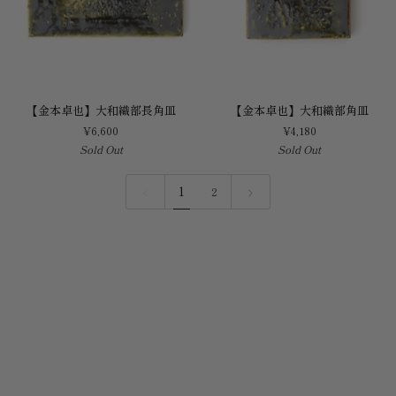
【金
【金
【金本卓也】大和織部長角皿
【金本卓也】大和織部角皿
本
本
¥6,600
¥4,180
卓
卓
Sold Out
Sold Out
也】
也】
大
大
和
和
1
2
織
織
部
部
長
角
角
皿
皿