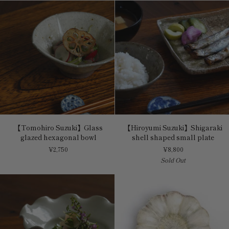
bowl
【Tomohiro
【Hiroyumi
【Tomohiro Suzuki】Glass
【Hiroyumi Suzuki】Shigaraki
Suzuki】
Suzuki】
glazed hexagonal bowl
shell shaped small plate
Glass
Shigaraki
¥2,750
¥8,800
glazed
shell
Sold Out
hexagonal
shaped
bowl
small
plate