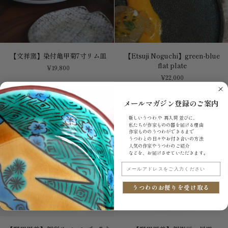
【文
【Etsuji
【文祥窯】染付亀甲菊7寸リム皿
【Etsuji Noguchi】green-blue
祥
Noguchi】
flat plate
¥19,800
窯】
green-
¥22,000
染
blue
Sold Out
付
flat
亀
plate
メールマガジン登録のご案内
甲
新しいうつわ や 再入荷 並びに、
菊
私たちが作家ものの器を届ける理由
7
作家もののうつわができるまで
寸
うつわとの日々やお付き合いの方法
人気の作家やうつわのご紹介
リ
などを、お届けさせていただきます。
ム
メールアドレスをご入力ください
皿
うつわのお便りを受け取る
【野
【野