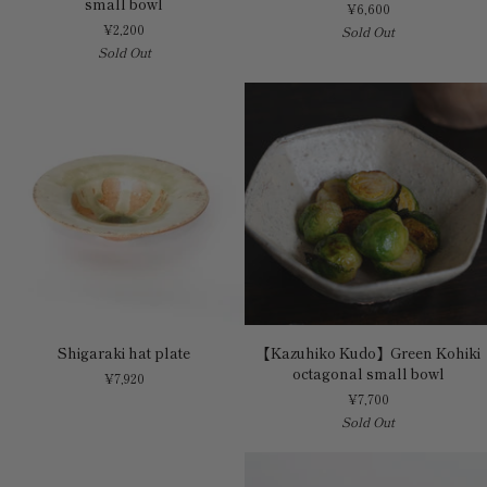
small bowl
¥6,600
porcelain
ノ
¥2,200
Sold Out
round
器
Sold Out
flower
edged
shaped
bowl
small
small
bowl
verdigris
blue
Shigaraki
【Kazuhiko
Shigaraki hat plate
【Kazuhiko Kudo】Green Kohiki
hat
Kudo】
octagonal small bowl
¥7,920
plate
Green
¥7,700
Kohiki
Sold Out
octagonal
small
bowl