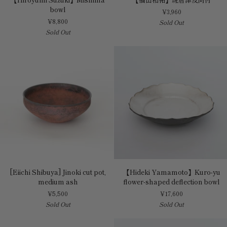
Suzuki】
田
bowl
¥3,960
Mishima
和
¥8,800
Sold Out
bowl
祐】
Sold Out
斑
唐
津
反
向
付
[Eiichi
【Hideki
[Eiichi Shibuya] Jinoki cut pot,
【Hideki Yamamoto】Kuro-yu
Shibuya]
Yamamoto】
medium ash
flower-shaped deflection bowl
Jinoki
Kuro-
¥5,500
¥17,600
cut
yu
Sold Out
Sold Out
pot,
flower-
medium
shaped
ash
deflection