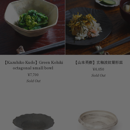
flowers
【Kazuhiko
【山
【Kazuhiko Kudo】Green Kohiki
【山本英樹】玄釉波紋葉形皿
Kudo】
本
octagonal small bowl
¥6,050
Green
英
¥7,700
Sold Out
Kohiki
樹】
Sold Out
octagonal
玄
small
釉
bowl
波
紋
葉
形
皿