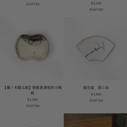
¥3,300
Sold Out
房】
陽
Sold Out
染
太
付
郎】
牛
朝
形
鮮
向
唐
付
津
波
形
小
陶
板
【藤
扇
【藤ノ木陽太郎】朝鮮唐津枕形小陶
扇豆皿 笹に鳥
ノ
豆
板
¥1,980
木
皿
¥3,300
Sold Out
陽
笹
Sold Out
太
に
郎】
鳥
朝
鮮