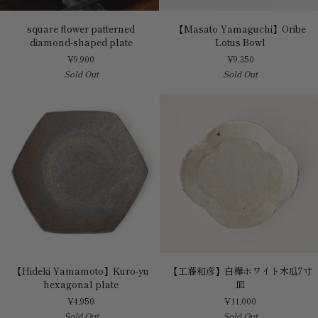
square
【Masato
square flower patterned
【Masato Yamaguchi】Oribe
flower
Yamaguchi】
diamond-shaped plate
Lotus Bowl
patterned
Oribe
¥9,900
¥9,350
diamond-
Lotus
Sold Out
Sold Out
shaped
Bowl
plate
【Hideki
【工
【Hideki Yamamoto】Kuro-yu
【工藤和彦】白樺ホワイト木瓜7寸
Yamamoto】
藤
hexagonal plate
皿
Kuro-
和
¥4,950
¥11,000
yu
彦】
Sold Out
Sold Out