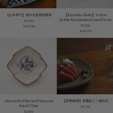
【山
【Kazuhiko
【山本恭代】染付丸紋散短冊皿
【Kazuhiko Kudo】Yellow
本
Kudo】
Kohiki flat katakuchi small bowl
¥6,600
恭
Yellow
¥5,500
Sold Out
代】
Kohiki
Sold Out
染
flat
付
katakuchi
丸
small
紋
bowl
散
短
冊
皿
Atsuchi
【伊
Atsuchi Red Stacked Diamond
【伊勢崎紳】青備前三ツ葉向付
Red
勢
Small Plate
¥7,700
Stacked
崎
¥2,200
Diamond
紳】