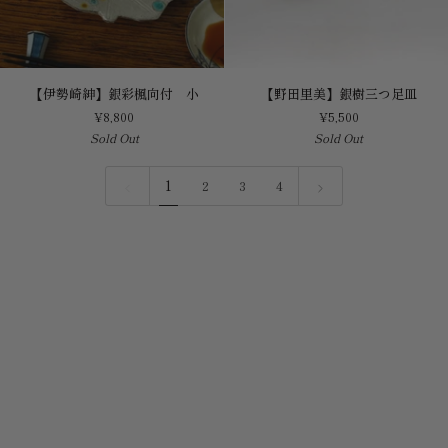
皿
【伊
【野
【伊勢崎紳】銀彩楓向付 小
【野田里美】銀樹三つ足皿
勢
田
¥8,800
¥5,500
崎
里
Sold Out
Sold Out
紳】
美】
銀
銀
彩
樹
1
2
3
4
楓
三
向
つ
付
足
小
皿