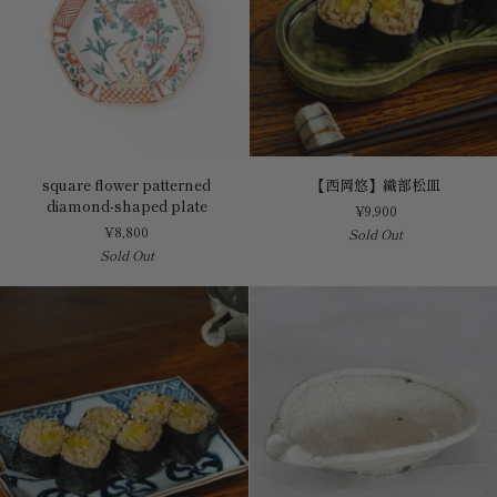
square
【西
square flower patterned
【西岡悠】織部松皿
flower
岡
diamond-shaped plate
¥9,900
patterned
悠】
¥8,800
Sold Out
diamond-
織
Sold Out
shaped
部
plate
松
皿