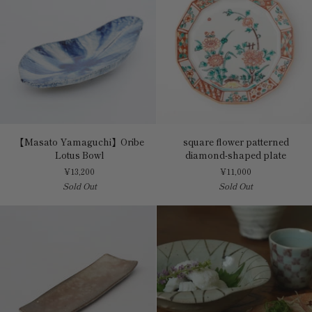
向
付
【Masato
square
【Masato Yamaguchi】Oribe
square flower patterned
Yamaguchi】
flower
Lotus Bowl
diamond-shaped plate
Oribe
patterned
¥13,200
¥11,000
Lotus
diamond-
Sold Out
Sold Out
Bowl
shaped
plate