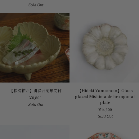
Sold Out
Small
青
Plate
備
前
三
ツ
葉
向
付
【松
【Hideki
【松浦祐介】御深井菊形向付
【Hideki Yamamoto】Glass
浦
Yamamoto】
glazed Mishima-de hexagonal
¥8,800
祐
Glass
plate
Sold Out
介】
glazed
¥14,300
御
Mishima-
Sold Out
深
de
井
hexagonal
菊
plate
形