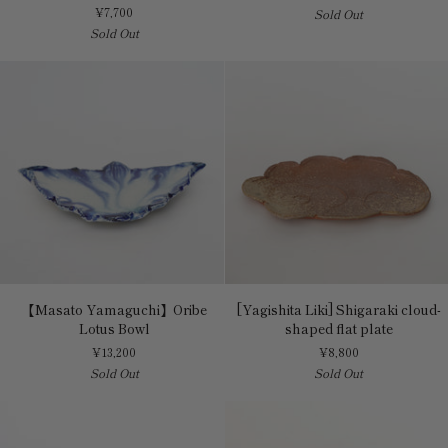
¥7,700
Sold Out
diamond-
代】
Sold Out
shaped
猿
plate
採
桃
図
桃
形
向
付
【Masato
[Yagishita
【Masato Yamaguchi】Oribe
[Yagishita Liki] Shigaraki cloud-
Yamaguchi】
Liki]
Lotus Bowl
shaped flat plate
Oribe
Shigaraki
¥13,200
¥8,800
Lotus
cloud-
Sold Out
Sold Out
Bowl
shaped
flat
plate