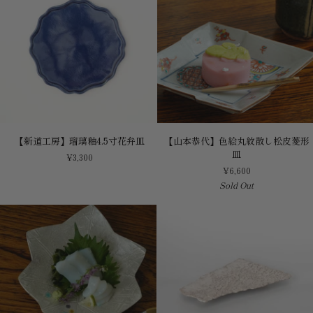
唐
津
枕
形
小
陶
板
【新
【山
【新道工房】瑠璃釉4.5寸花弁皿
【山本恭代】色絵丸紋散し松皮菱形
道
本
皿
¥3,300
工
恭
¥6,600
房】
代】
Sold Out
瑠
色
璃
絵
釉
丸
4.5
紋
寸
散
花
し
弁
松
皿
皮
菱
形