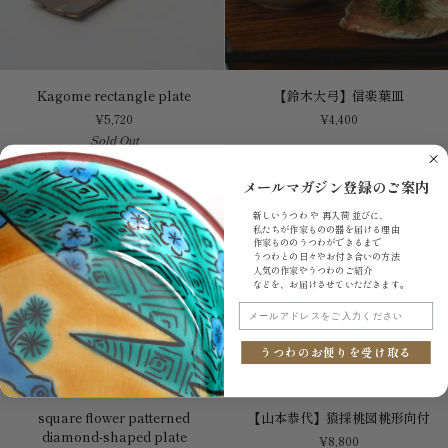
Kagome
【鈴
Kagome rectangle plate
【鈴木大弓】信楽葉皿
rectangle
木
¥5,720
¥4,400
plate
大
Sold Out
弓】
信
楽
メールマガジン登録のご案内
葉
新しいうつわ や 再入荷 並びに、
皿
私たちが作家ものの器を届ける理由
作家もののうつわができるまで
うつわとの日々やお付き合いの方法
人気の作家やうつわのご紹介
などを、お届けさせていただきます。
メールアドレスをご入力ください
うつわのお便りを受け取る
square
【山
square flower patterned
【山本恭代】猿採桃図桃形向付
flower
本
diamond-shaped plate
¥8,800
patterned
恭