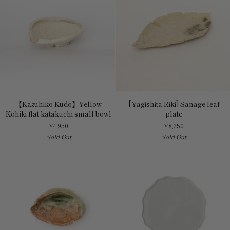
【Kazuhiko
[Yagishita
【Kazuhiko Kudo】Yellow
[Yagishita Riki] Sanage leaf
Kudo】
Riki]
Kohiki flat katakuchi small bowl
plate
Yellow
Sanage
¥4,950
¥8,250
Kohiki
leaf
Sold Out
Sold Out
flat
plate
katakuchi
small
bowl