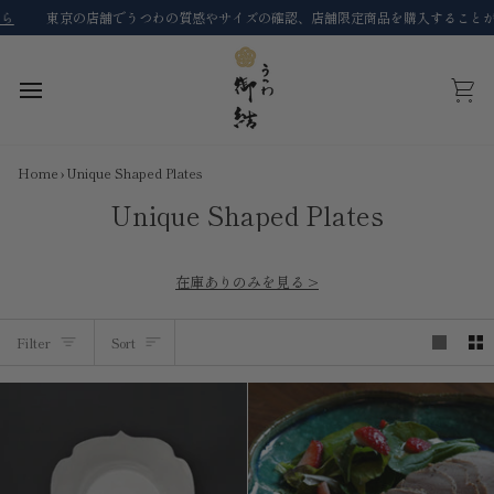
Skip
の店舗でうつわの質感やサイズの確認、店舗限定商品を購入することができます。
to
content
Cart
Home
›
Unique Shaped Plates
Unique Shaped Plates
在庫ありのみを見る >
Sort
Filter
Sort