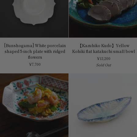
[Bunshogama]
【Kazuhiko
[Bunshogama] White porcelain
【Kazuhiko Kudo】Yellow
White
Kudo】
shaped 5-inch plate with ridged
Kohiki flat katakuchi small bowl
porcelain
Yellow
flowers
¥13,200
shaped
Kohiki
¥7,700
Sold Out
5-
flat
inch
katakuchi
plate
small
with
bowl
ridged
flowers