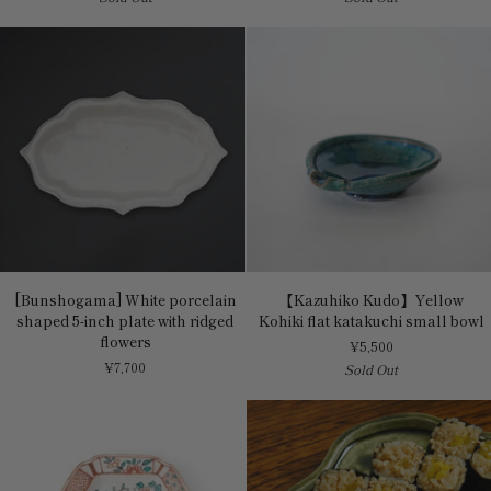
hexagonal
白
plate
樺
ホ
ワ
イ
ト
木
瓜
7
寸
皿
[Bunshogama]
【Kazuhiko
[Bunshogama] White porcelain
【Kazuhiko Kudo】Yellow
White
Kudo】
shaped 5-inch plate with ridged
Kohiki flat katakuchi small bowl
porcelain
Yellow
flowers
¥5,500
shaped
Kohiki
¥7,700
Sold Out
5-
flat
inch
katakuchi
plate
small
with
bowl
ridged
flowers