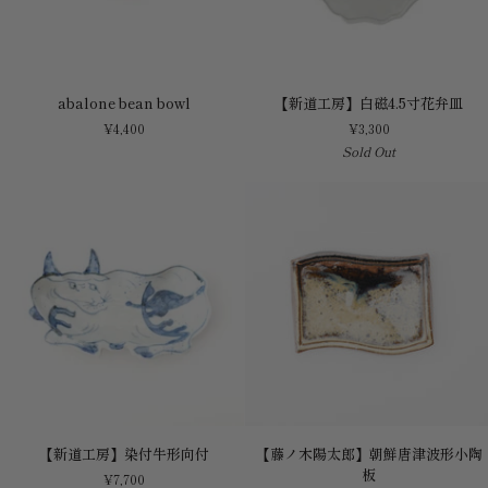
abalone
【新
abalone bean bowl
【新道工房】白磁4.5寸花弁皿
bean
道
¥4,400
¥3,300
bowl
工
Sold Out
房】
白
磁
4.5
寸
花
弁
皿
【新
【藤
【新道工房】染付牛形向付
【藤ノ木陽太郎】朝鮮唐津波形小陶
道
ノ
板
¥7,700
工
木