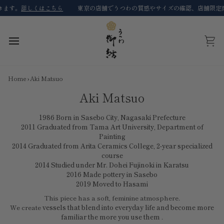
Skip
ます。
詳しくはこちら
東京の店舗でうつわの質感やサイズの確認、店舗限定商
to
content
Cart
Home
›
Aki Matsuo
Aki Matsuo
1986 Born in Sasebo City, Nagasaki Prefecture
2011 Graduated from Tama Art University, Department of
Painting
2014 Graduated from Arita Ceramics College, 2-year specialized
course
2014 Studied under Mr. Dohei Fujinoki in Karatsu
2016 Made pottery in Sasebo
2019 Moved to Hasami
This piece has a soft, feminine atmosphere.
We create
vessels that blend into everyday life and become more
familiar the more you use them
.