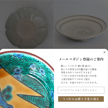
手
高
坏
【Aki
【Aki
メールマガジン登録のご案内
【Aki Matsuo】Round flower-
【Aki Matsuo】Mishima footed
Matsuo】
Matsuo】
shaped 5sun plate
bowl
新しいうつわ や 再入荷 並びに、
Round
Mishima
私たちが作家ものの器を届ける理由
¥2,750
¥25,300
flower-
footed
作家もののうつわができるまで
Sold Out
Sold Out
うつわとの日々やお付き合いの方法
shaped
bowl
人気の作家やうつわのご紹介
5sun
などを、お届けさせていただきます。
plate
メールアドレスをご入力ください
うつわのお便りを受け取る