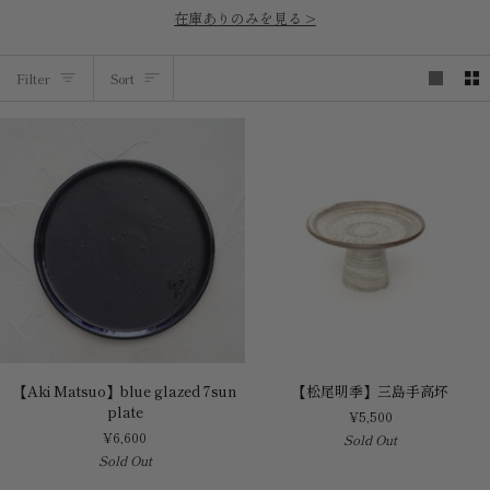
在庫ありのみを見る >
Sort
Filter
Sort
【Aki
【松
【Aki Matsuo】blue glazed 7sun
【松尾明季】三島手高坏
Matsuo】
尾
plate
¥5,500
blue
明
¥6,600
Sold Out
glazed
季】
Sold Out
7sun
三
plate
島