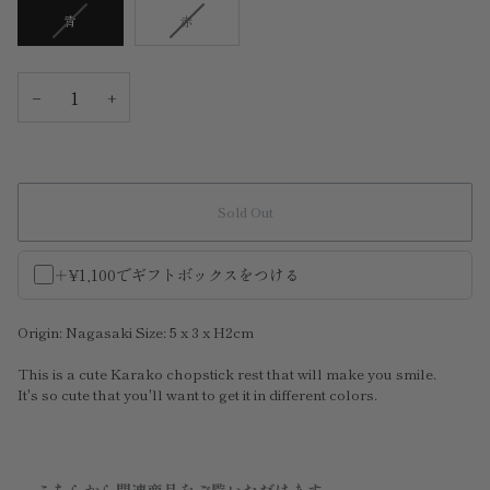
Variant
Variant
青
赤
sold
sold
out
out
or
or
−
+
unavailable
unavailable
Sold Out
＋¥1,100でギフトボックスをつける
Origin: Nagasaki Size: 5 x 3 x H2cm
This is a cute Karako chopstick rest that will make you smile.
It's so cute that you'll want to get it in different colors.
こちらから関連商品をご覧いただけます