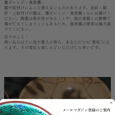
電子レンジ・食洗機：
器や絵付けによって使えないものがあります。金彩・銀
彩・上絵付けの器は、電子レンジ・食洗機ともにお避けく
ださい。陶器は吸水性があることや、他の食器との衝撃で
傷ができてしまうこともあるため、食洗機の使用は極力避
けてください。
日々のこと：
使い込むほどに色や貫入が育ち、あなただけの“景色”にな
ります。その変化も楽しんでいただけたら幸いです。
メールマガジン登録のご案内