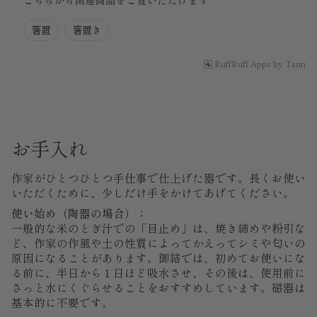
箸置
箸置き
RuffRuff Apps
by
Tsun
お手入れ
作家がひとつひとつ手仕事で仕上げた器です。長くお使い
いただくために、少しだけ手をかけてあげてください。
使い始め（陶器の場合）：
一般的な米のとぎ汁での「目止め」は、焼き締めや粉引な
ど、作家の作風や土の性質によってかえってシミや匂いの
原因になることがあります。御結では、初めてお使いにな
る前に、半日から１日ほど吸水させ、その後は、使用前に
さっと水にくぐらせることをおすすめしています。磁器は
基本的に不要です。