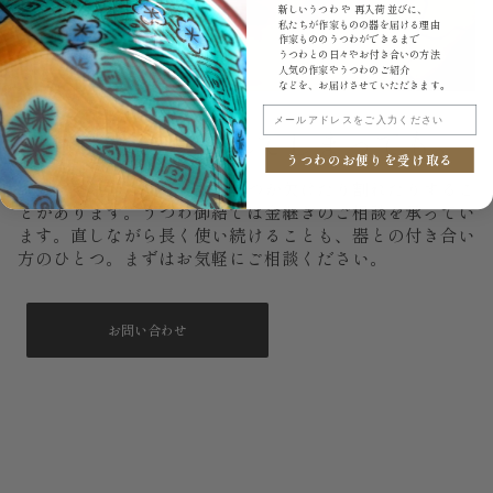
新しいうつわ や 再入荷 並びに、
私たちが作家ものの器を届ける理由
作家もののうつわができるまで
うつわとの日々やお付き合いの方法
人気の作家やうつわのご紹介
などを、お届けさせていただきます。
メールアドレスをご入力ください
もし、いつか割れてしまっても。
うつわのお便りを受け取る
大切に使っていても、器はいつか欠けたり割れたりするこ
とがあります。うつわ御結では金継ぎのご相談を承ってい
ます。直しながら長く使い続けることも、器との付き合い
方のひとつ。まずはお気軽にご相談ください。
お問い合わせ