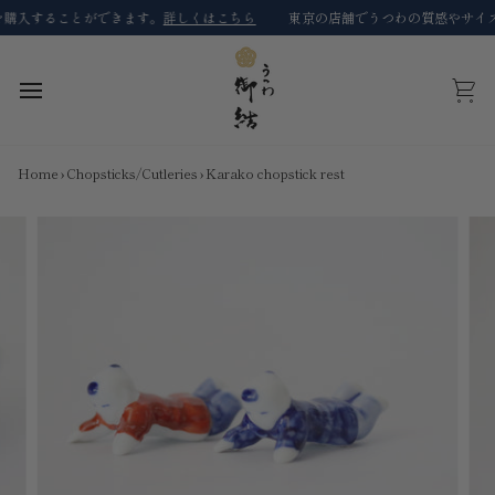
Skip
入することができます。
詳しくはこちら
東京の店舗でうつわの質感やサイズの
to
content
Cart
Home
›
Chopsticks/Cutleries
›
Karako chopstick rest