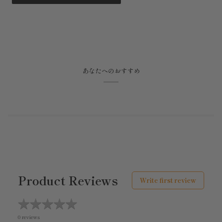
あなたへのおすすめ
Product Reviews
Write first review
★
★
★
★
★
★
★
★
★
★
0 reviews