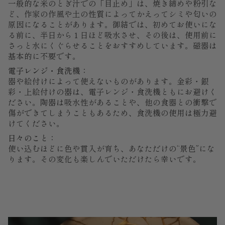
一般的な米のとぎ汁での「目止め」は、焼き締めや粉引な
ど、作家の作風や土の性質によってかえってシミや匂いの
原因になることがあります。御結では、初めてお使いにな
る前に、半日から１日ほど吸水させ、その後は、使用前に
さっと水にくぐらせることをおすすめしています。磁器は
基本的に不要です。
電子レンジ・食洗機：
器や絵付けによって使えないものがあります。金彩・銀
彩・上絵付けの器は、電子レンジ・食洗機ともにお避けく
ださい。陶器は吸水性があることや、他の食器との衝撃で
傷ができてしまうこともあるため、食洗機の使用は極力避
けてください。
日々のこと：
使い込むほどに色や貫入が育ち、あなただけの“景色”にな
ります。その変化も楽しんでいただけたら幸いです。