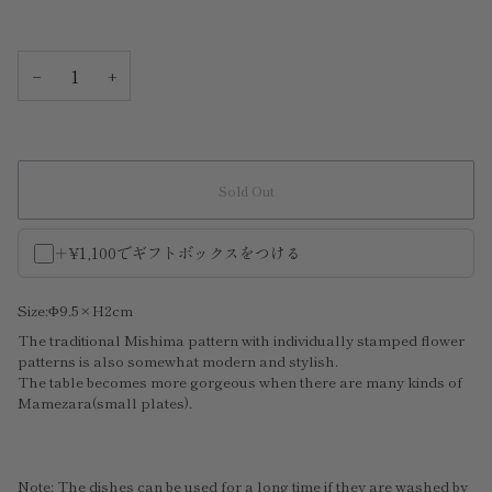
−
+
Sold Out
＋¥1,100でギフトボックスをつける
Size:Φ9.5×H2cm
The traditional Mishima pattern with individually stamped flower
patterns is also somewhat modern and stylish.
The table becomes more gorgeous when there are many kinds of
Mamezara(small plates).
Note: The dishes can be used for a long time if they are washed by