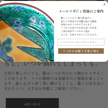
メールマガジン登録のご案内
新しいうつわ や 再入荷 並びに、
私たちが作家ものの器を届ける理由
作家もののうつわができるまで
うつわとの日々やお付き合いの方法
人気の作家やうつわのご紹介
などを、お届けさせていただきます。
メールアドレスをご入力ください
うつわのお便りを受け取る
もし、いつか割れてしまっても。
大切に使っていても、器はいつか欠けたり割れたりするこ
とがあります。うつわ御結では金継ぎのご相談を承ってい
ます。直しながら長く使い続けることも、器との付き合い
方のひとつ。まずはお気軽にご相談ください。
お問い合わせ