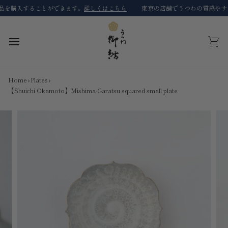
Skip
購入することができます。
詳しくはこちら
東京の店舗でうつわの質感やサイズ
to
content
Cart
Home
›
Plates
›
【Shuichi Okamoto】Mishima-Garatsu squared small plate