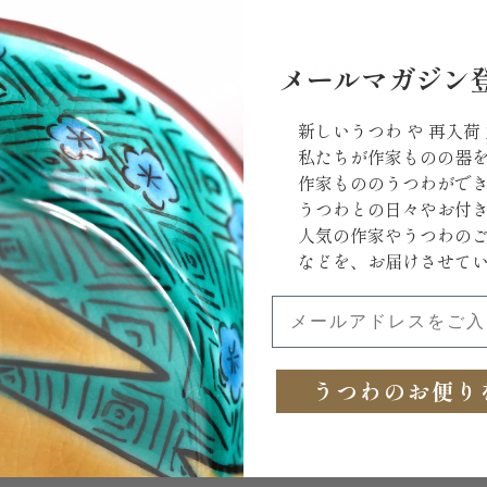
【中
黄釉輪花小皿
【中里太亀】鉄地皿
メールマガジン
里
850
¥5,500
太
 Out
Sold Out
亀】
新しいうつわ や 再入荷
鉄
私たちが作家ものの器
地
作家もののうつわがで
皿
うつわとの日々やお付
人気の作家やうつわの
などを、お届けさせて
メールアドレスをご入力
うつわのお便り