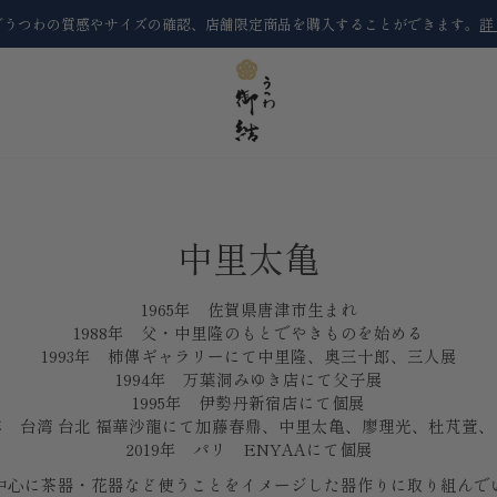
でうつわの質感やサイズの確認、店舗限定商品を購入することができます。
詳
中里太亀
1965年 佐賀県唐津市生まれ
1988年 父・中里隆のもとでやきものを始める
1993年 柿傳ギャラリーにて中里隆、奥三十郎、三人展
1994年 万葉洞みゆき店にて父子展
1995年 伊勢丹新宿店にて個展
4年
台湾 台北 福華沙龍にて加藤春鼎、中里太亀、廖理光、杜芃萱、
2019年 パリ ENYAAにて個展
中心に茶器・花器など使うことをイメージした器作りに取り組んで