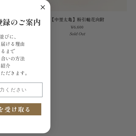
【中
【中里太亀】粉引輪花向附
登録のご案内
里
¥6,600
太
Sold Out
亀】
 並びに、
粉
を届ける理由
引
きるまで
輪
き合いの方法
花
ご紹介
向
いただきます。
附
ください
を受け取る