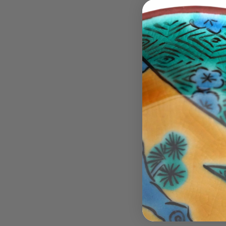
【中
【中里太亀】
里
¥3,
太
Sold
亀】
黄
釉
輪
花
小
皿