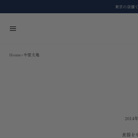
Skip
東京の店舗
to
content
Home
›
中里太亀
201
食器を