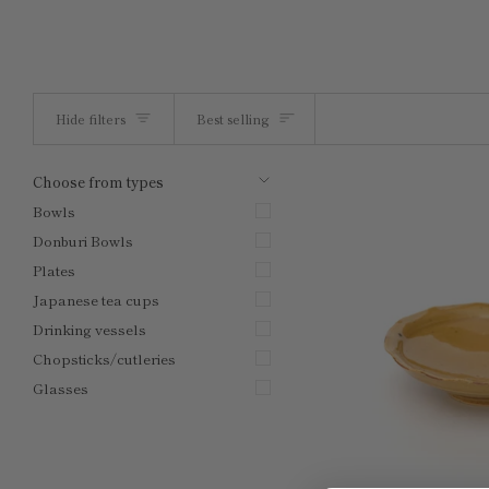
Sort
Hide filters
Best selling
u
u
E
x
p
a
n
d
m
e
n
H
i
d
e
m
e
n
Choose from types
Bowls
Donburi Bowls
Plates
Japanese tea cups
Drinking vessels
Chopsticks/cutleries
Glasses