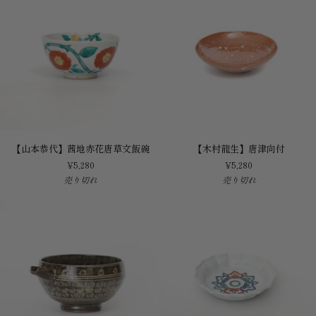
寸
盘
【山
【木
【山本恭代】茜地赤花唐草文飯碗
【木村龍生】唐津向付
本
村
¥5,280
¥5,280
恭
龍
売り切れ
売り切れ
代】
生】
茜
唐
地
津
赤
向
花
付
唐
草
文
飯
碗