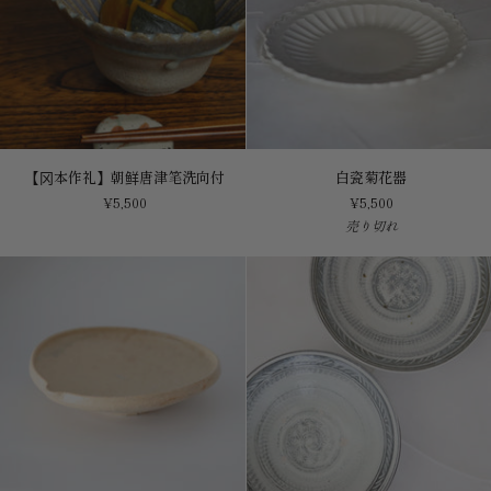
【冈
白
【冈本作礼】朝鲜唐津笔洗向付
白瓷菊花器
本
瓷
¥5,500
¥5,500
作
菊
売り切れ
礼】
花
朝
器
鲜
唐
津
笔
洗
向
付