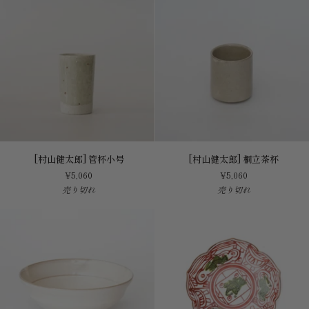
杯
色）
圆
形
马
克
杯
[村
[村
[村山健太郎] 管杯小号
[村山健太郎] 桐立茶杯
山
山
¥5,060
¥5,060
健
健
売り切れ
売り切れ
太
太
郎]
郎]
管
桐
杯
立
小
茶
号
杯