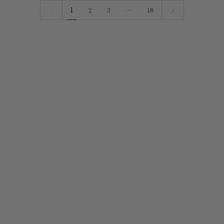
津
碗
1
2
3
…
18
四
朱
方
红
小
色
碟