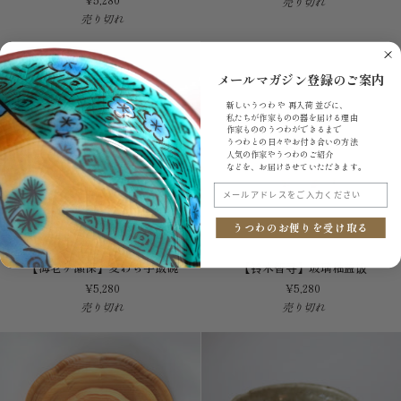
売り切れ
5
唐
売り切れ
英
草
寸
小
马
蓋
盆
物
メールマガジン登録のご案内
盘
台
新しいうつわ や 再入荷 並びに、
皿
私たちが作家ものの器を届ける理由
付
作家もののうつわができるまで
うつわとの日々やお付き合いの方法
人気の作家やうつわのご紹介
などを、お届けさせていただきます。
メールアドレスをご入力ください
うつわのお便りを受け取る
【海
【铃
【海老ヶ瀬保】麦わら手飯碗
【铃木智寻】玻璃釉盖饭
老
木
¥5,280
¥5,280
ヶ
智
売り切れ
売り切れ
瀬
寻】
保】
玻
麦
璃
わ
釉
ら
盖
手
饭