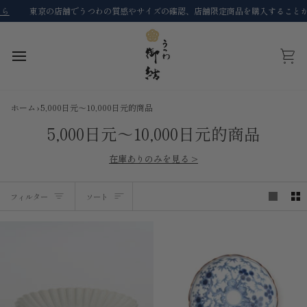
コ
東京の店舗でうつわの質感やサイズの確認、店舗限定商品を購入することができます
ン
テ
ン
ツ
カ
に
ー
ス
ト
キ
ホーム
›
5,000日元～10,000日元的商品
ッ
プ
5,000日元～10,000日元的商品
在庫ありのみを見る >
ソ
フィルター
ソート
ー
ト