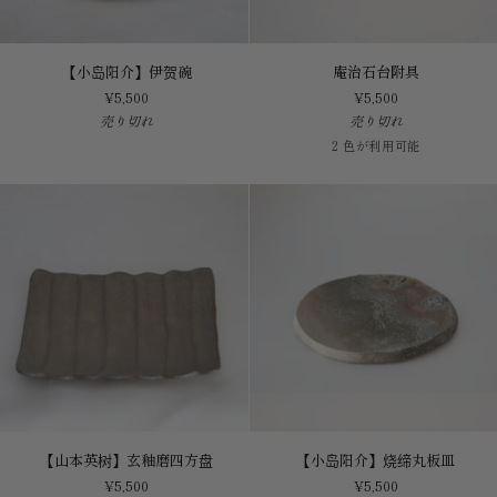
【小
庵
【小岛阳介】伊贺碗
庵治石台附具
岛
治
¥5,500
¥5,500
阳
石
売り切れ
売り切れ
介】
台
黑
朱
伊
附
2 色が利用可能
色
银
贺
具
银
色
碗
色
【山
【小
【山本英树】玄釉磨四方盘
【小岛阳介】烧缔丸板皿
本
岛
¥5,500
¥5,500
英
阳