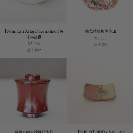
[Fuminari
錦
[Fuminari Araga] Konahiki 5英
錦魚紋桔梗渕小皿
Araga]
魚
寸马盆盘
¥5,060
Konahiki
紋
¥5,060
売り切れ
5
桔
売り切れ
英
梗
寸
渕
马
小
盆
皿
盘
乌
【水
乌鲁米银朱砂缠丝小杯
【水垣 力】伊賀四方皿 4寸