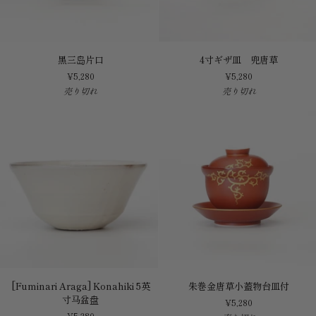
黑
4
黑三岛片口
4寸ギザ皿 兜唐草
三
寸
¥5,280
¥5,280
岛
ギ
売り切れ
売り切れ
片
ザ
口
皿
兜
唐
草
[Fuminari
朱
[Fuminari Araga] Konahiki 5英
朱巻金唐草小蓋物台皿付
Araga]
巻
寸马盆盘
¥5,280
Konahiki
金
¥5,280