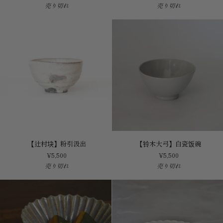
売り切れ
売り切れ
树】
介】
玄
烧
釉
缔
磨
丸
四
板
方
皿
盘
【辻
【铃
【辻村块】粉引汲出
【铃木大弓】白瓷饭碗
村
木
¥5,500
¥5,500
块】
大
売り切れ
売り切れ
粉
弓】
引
白
汲
瓷
出
饭
碗