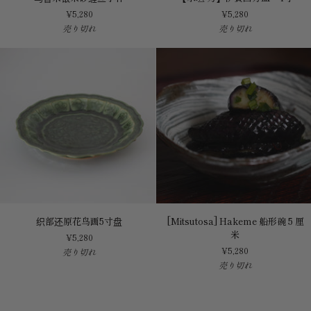
鲁
垣
¥5,280
¥5,280
米
力】
売り切れ
売り切れ
银
伊
朱
賀
砂
四
缠
方
丝
皿
小
4
杯
寸
织
[Mitsutosa]
织部还原花鸟画5寸盘
[Mitsutosa] Hakeme 船形碗 5 厘
部
Hakeme
米
¥5,280
还
船
¥5,280
売り切れ
原
形
売り切れ
花
碗
鸟
5
画
厘
5
米