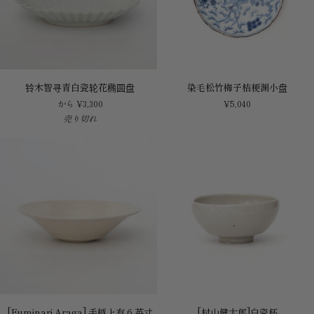
铃
染
铃木智寻青白瓷轮花椭圆盘
染毛松竹梅子桔梗渊小盘
木
毛
から ¥3,300
¥5,040
智
松
売り切れ
寻
竹
青
梅
白
子
瓷
桔
轮
梗
花
渊
椭
小
圆
盘
盘
[Fuminari
[村
[Fuminari Araga] 手柄上有 6 英寸
[村山健太郎]白瓷杯