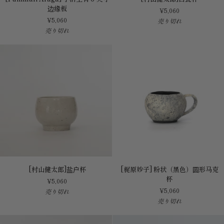
Araga]
山
边缘板
¥5,060
手
健
¥5,060
売り切れ
柄
太
売り切れ
上
郎]
有
白
6
瓷
英
杯
寸
边
缘
板
[村
[梶
[村山健太郎]盐户杯
[梶原妙子] 粉状（黑色）圆形马克
山
原
杯
¥5,060
健
妙
¥5,060
売り切れ
太
子]
売り切れ
郎]
粉
盐
状
户
（黑