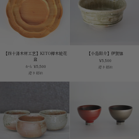
飯
碗
【四
【小
【四十泽木材工艺】KITO榉木轮花
【小岛阳介】伊贺钵
十
岛
盆
¥5,500
泽
阳
から ¥5,500
売り切れ
木
介】
売り切れ
材
伊
工
贺
艺】
钵
KITO
榉
木
轮
花
盆