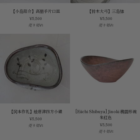
【小
【铃
【小岛阳介】高丽手片口皿
【铃木大弓】三岛钵
岛
木
¥5,500
¥5,500
阳
大
売り切れ
売り切れ
介】
弓】
高
三
丽
岛
手
钵
片
口
皿
【冈
[Eiichi
【冈本作礼】绘唐津四方小碟
[Eiichi Shibuya] Jinoki 椭圆形碗
本
Shibuya]
朱红色
¥5,500
作
Jinoki
¥5,500
売り切れ
礼】
椭
売り切れ
绘
圆
唐
形