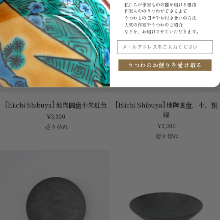
私たちが作家ものの器を届ける理由
红
作家もののうつわができるまで
色
うつわとの日々やお付き合いの方法
人気の作家やうつわのご紹介
などを、お届けさせていただきます。
メールアドレスをご入力ください
うつわのお便りを受け取る
[Eiichi
[Eiichi
[Eiichi Shibuya] 地陶圆盘小朱红色
[Eiichi Shibuya] 地陶圆盘，小，铜
Shibuya]
Shibuya]
绿
¥3,300
地
地
¥3,300
売り切れ
陶
陶
売り切れ
圆
圆
盘
盘，
小
小，
朱
铜
红
绿
色