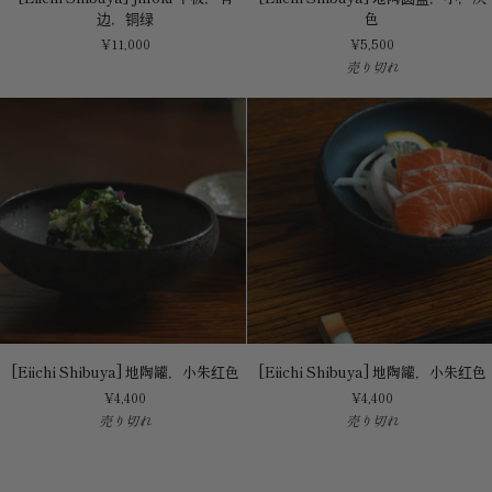
Shibuya]
Shibuya]
边，铜绿
色
Jinoki
地
¥11,000
¥5,500
平
陶
売り切れ
板，
圆
有
盘，
边，
小，
铜
灰
绿
色
[Eiichi
[Eiichi
[Eiichi Shibuya] 地陶罐，小朱红色
[Eiichi Shibuya] 地陶罐，小朱红色
Shibuya]
Shibuya]
¥4,400
¥4,400
地
地
売り切れ
売り切れ
陶
陶
罐，
罐，
小
小
朱
朱