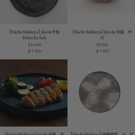
[Eiichi
[Eiichi
[Eiichi Shibuya] Jinoki平板
[Eiichi Shibuya] Jinoki 切锅，中
Shibuya]
Shibuya]
Entachi Ash
灰
Jinoki
Jinoki
¥11,000
¥5,500
平
切
売り切れ
売り切れ
板
锅，
Entachi
中
Ash
灰
[Eiichi
[Eiichi
[Eiichi Shibuya] Jinoki 平板，有
[Eiichi Shibuya] 地陶圆盘，小，灰