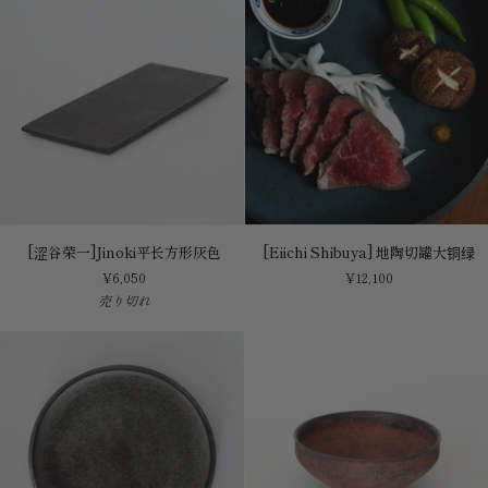
形
铜
朱
绿
红
色
[涩
[Eiichi
[涩谷荣一]Jinoki平长方形灰色
[Eiichi Shibuya] 地陶切罐大铜绿
谷
Shibuya]
¥6,050
¥12,100
荣
地
売り切れ
一]Jinoki
陶
平
切
长
罐
方
大
形
铜
灰
绿
色