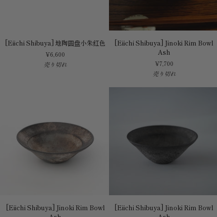
[Eiichi
[Eiichi
[Eiichi Shibuya] 地陶圆盘小朱红色
[Eiichi Shibuya] Jinoki Rim Bowl
Shibuya]
Shibuya]
Ash
¥6,600
地
Jinoki
¥7,700
売り切れ
陶
Rim
売り切れ
圆
Bowl
盘
Ash
小
朱
红
色
[Eiichi
[Eiichi
[Eiichi Shibuya] Jinoki Rim Bowl
[Eiichi Shibuya] Jinoki Rim Bowl
Shibuya]
Shibuya]
Ash
Ash