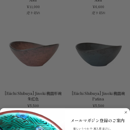
Jinoki
Jinoki
¥11,000
¥6,600
Rim
Rim
売り切れ
売り切れ
Bowl
Bowl
Ash
Ash
[Eiichi
[Eiichi
[Eiichi Shibuya] Jinoki 椭圆形碗
[Eiichi Shibuya] Jinoki 椭圆碗
Shibuya]
Shibuya]
朱红色
Patina
Jinoki
Jinoki
¥5,500
¥5,500
椭
椭
売り切れ
売り切れ
圆
圆
形
碗
メールマガジン登録のご案内
碗
Patina
新しいうつわ や 再入荷 並びに、
朱