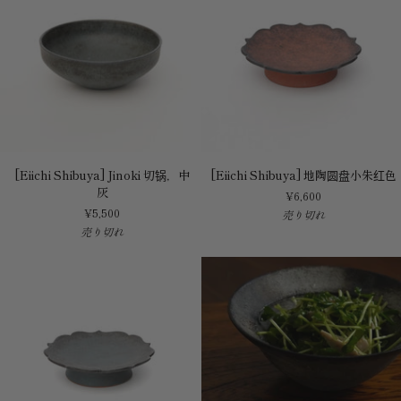
[Eiichi
[Eiichi
[Eiichi Shibuya] Jinoki 切锅，中
[Eiichi Shibuya] 地陶圆盘小朱红色
Shibuya]
Shibuya]
灰
¥6,600
Jinoki
地
¥5,500
売り切れ
切
陶
売り切れ
锅，
圆
中
盘
灰
小
朱
红
色