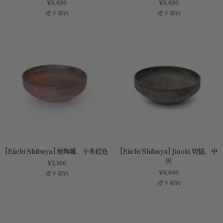
¥6,600
¥6,600
英
荣
売り切れ
売り切れ
一]
一]
神
丸
野
巴
丸
町
丸
神
朱
野
红
灰
[Eiichi
[Eiichi
[Eiichi Shibuya] 地陶罐，小朱红色
[Eiichi Shibuya] Jinoki 切锅，中
Shibuya]
Shibuya]
灰
¥3,300
地
Jinoki
¥6,600
売り切れ
陶
切
売り切れ
罐，
锅，
小
中
朱
灰
红
色