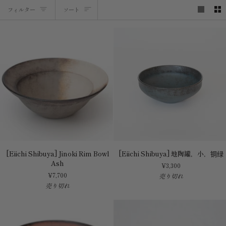
ソ
フィルター
ソート
ー
ト
[Eiichi
[Eiichi
[Eiichi Shibuya] Jinoki Rim Bowl
[Eiichi Shibuya] 地陶罐，小，铜绿
Shibuya]
Shibuya]
Ash
¥3,300
Jinoki
地
¥7,700
売り切れ
Rim
陶
売り切れ
Bowl
罐，
Ash
小，
铜
绿