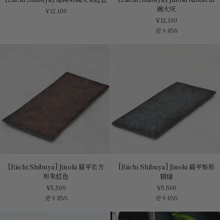
Shibuya]
Shibuya]
碗大灰
¥12,100
地
Jinoki
¥12,100
陶
Kiritachi
売り切れ
切
碗
碗
大
大
灰
朱
红
色
[Eiichi
[Eiichi
[Eiichi Shibuya] Jinoki 扁平长方
[Eiichi Shibuya] Jinoki 扁平矩形
Shibuya]
Shibuya]
形朱红色
铜绿
Jinoki
Jinoki
¥5,500
¥5,500
扁
扁
売り切れ
売り切れ
平
平
长
矩
方
形