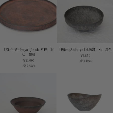
[Eiichi
[Eiichi
[Eiichi Shibuya] Jinoki 平板，有
[Eiichi Shibuya] 地陶罐，小，灰色
Shibuya]
Shibuya]
边，铜绿
¥3,850
Jinoki
地
¥11,000
売り切れ
平
陶
売り切れ
板，
罐，
有
小，
边，
灰
铜
色
绿