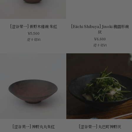
[涩
[Eiichi
[涩谷荣一] 晋野木缘碗 朱红
[Eiichi Shibuya] Jinoki 椭圆形碗
谷
Shibuya]
灰
¥5,500
荣
Jinoki
¥6,600
売り切れ
一]
椭
売り切れ
晋
圆
野
形
木
碗
缘
灰
碗
朱
红
[涩
[涩
[涩谷英一] 神野丸丸朱红
[涩谷荣一] 丸巴町神野灰
谷
谷