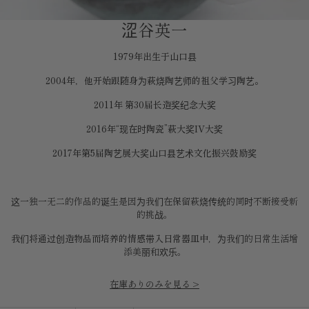
涩谷英一
1979年出生于山口县
2004年，他开始跟随身为萩烧陶艺师的祖父学习陶艺。
2011年 第30届长造奖纪念大奖
2016年“现在时陶瓷”萩大奖IV大奖
2017年第5届陶艺展大奖山口县艺术文化振兴鼓励奖
这一独一无二的作品的诞生是因为我们在保留萩烧传统的同时不断接受新
的挑战。
我们将通过创造物品而培养的情感带入日常器皿中
，为我们的日常生活增
添美丽和欢乐。
在庫ありのみを見る >