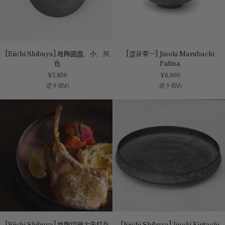
[Eiichi
[涩
[Eiichi Shibuya] 地陶圆盘，小，灰
[涩谷荣一] Jinoki Marubachi
Shibuya]
谷
色
Patina
地
荣
¥3,850
¥6,600
陶
一]
売り切れ
売り切れ
圆
Jinoki
盘，
Marubachi
小，
Patina
灰
色
[Eiichi
[Eiichi
[Eiichi Shibuya] 地陶切碗大朱红色
[Eiichi Shibuya] Jinoki Kiritachi