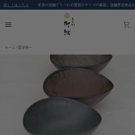
コ
こちら
東京の店舗でうつわの質感やサイズの確認、店舗限定商品を購入するこ
ン
テ
ン
ツ
カ
に
ー
ス
ト
キ
ホーム
›
涩谷英一
ッ
プ