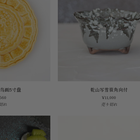
乾
鸟画5寸盘
乾山写雪笹角向付
山
560
¥11,000
写
切れ
売り切れ
雪
笹
角
向
付