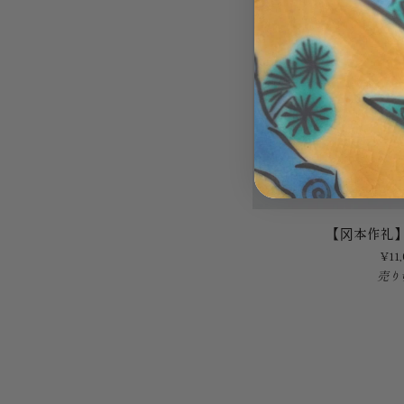
【冈
【冈本作礼
本
¥11,
作
売り
礼】
斑
唐
津
酒
壶