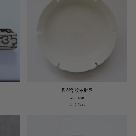
紫
紫彩华纹铭牌盘
彩
¥10,450
华
売り切れ
纹
铭
牌
盘