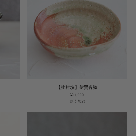
【辻
【辻村块】伊贺沓钵
村
¥11,000
块】
売り切れ
伊
贺
沓
钵