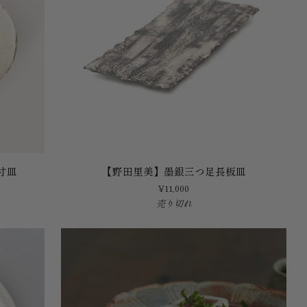
盘
【野
寸皿
【野田里美】墨銀三つ足長板皿
田
¥11,000
里
売り切れ
美】
墨
銀
三
つ
足
長