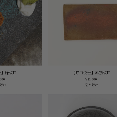
【野
士】绿板皿
【野口悦士】赤锈板皿
口
000
¥11,000
悦
切れ
売り切れ
士】
赤
锈
板
皿