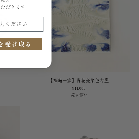
いただきます。
板
盘
ください
を受け取る
【福
m
【福岛一宏】青花瓷染色方盘
岛
¥11,000
一
売り切れ
宏】
青
花
瓷
染
色
方