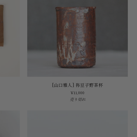
[山
[山口雅人] 祢豆子野茶杯
口
¥11,000
雅
売り切れ
人]
祢
豆
子
野
茶