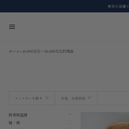
コ
東京の店舗
ン
テ
ン
ツ
に
ス
キ
ッ
ホーム
›
10,000日元～30,000日元的商品
プ
ソ
フィルターを隠す
价格，从低到高
ー
メニューを展開する
メニューを隠す
按类别选择
ト
钵・碗