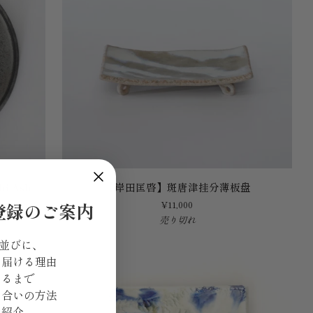
杯
【岸
hi Ash
【岸田匡啓】斑唐津挂分薄板盘
田
¥11,000
登録のご案内
匡
売り切れ
啓】
斑
 並びに、
唐
を届ける理由
津
きるまで
挂
き合いの方法
分
ご紹介
薄