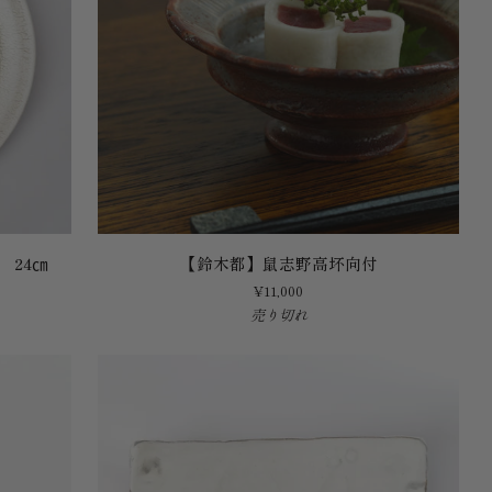
板
皿
【鈴
 24㎝
【鈴木都】鼠志野高坏向付
木
¥11,000
都】
売り切れ
鼠
志
野
高
坏
向
付