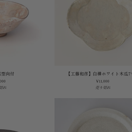
【工
葉型向付
【工藤和彦】白樺ホワイト木瓜7
藤
000
¥11,000
和
切れ
売り切れ
彦】
白
樺
ホ
ワ
イ
ト