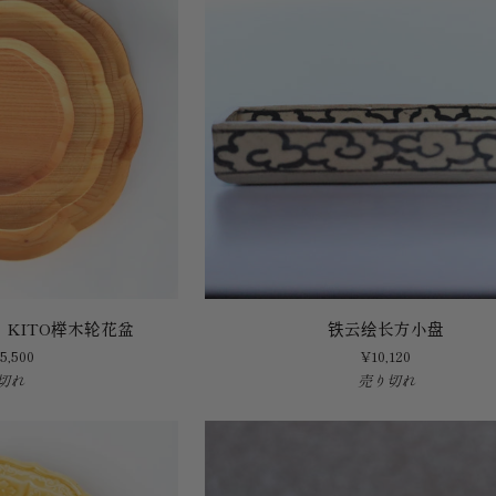
铁
KITO榉木轮花盆
铁云绘长方小盘
云
5,500
¥10,120
绘
切れ
売り切れ
长
方
小
盘