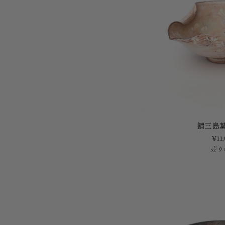
錆
錆三島
三
¥11,
島
売り
葉
型
向
付