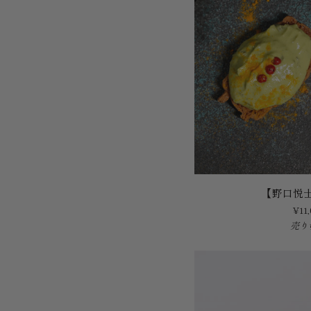
盘
【野
【野口悦
口
¥11,
悦
売り
士】
绿
板
皿