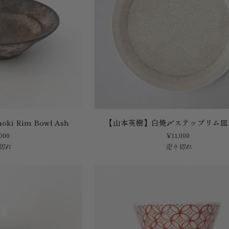
木
瓜
7
寸
皿
【山
inoki Rim Bowl Ash
【山本英樹】白焼〆ステップリム皿
本
000
¥11,000
英
切れ
売り切れ
樹】
白
焼
〆
ス
テ
ッ
プ