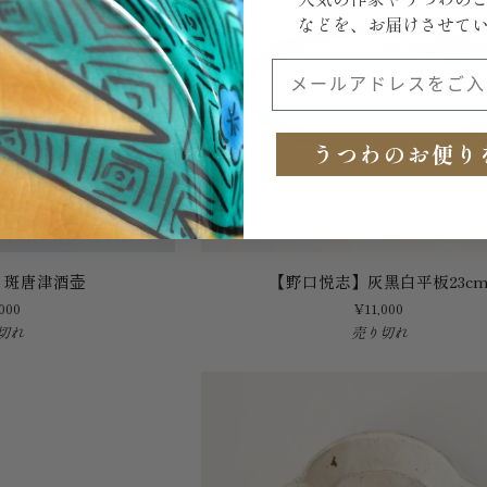
などを、お届けさせて
メールアドレスをご入力
うつわのお便り
【野
】斑唐津酒壶
【野口悦志】灰黑白平板23c
口
000
¥11,000
悦
切れ
売り切れ
志】
灰
黑
白
平
板
23cm