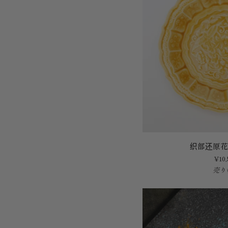
榉
木
轮
花
盆
织
织部还原花
部
¥10,
还
売り
原
花
鸟
画
5
寸