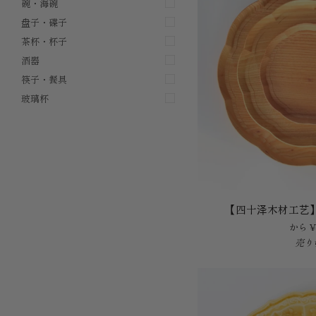
碗・海碗
盘子・碟子
茶杯・杯子
酒器
筷子・餐具
玻璃杯
【四
【四十泽木材工艺】
十
から ¥
泽
売り
木
材
工
艺】
KITO