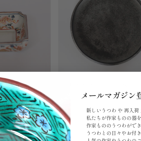
[Eiichi
圆小碟
[Eiichi Shibuya] Jinoki平板Entac
Shibuya]
000
¥11,000
メールマガジン
Jinoki
切れ
売り切れ
平
板
新しいうつわ や 再入荷
Entachi
私たちが作家ものの器
Ash
作家もののうつわがで
うつわとの日々やお付
人気の作家やうつわの