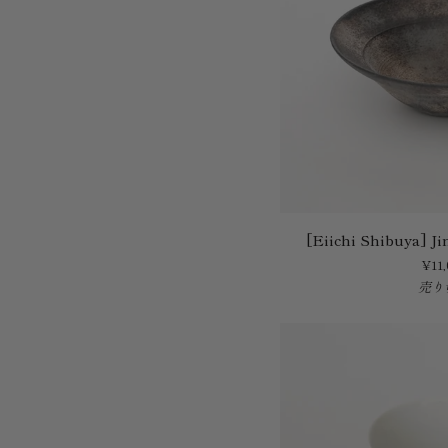
[Eiichi
[Eiichi Shibuya] J
Shibuya]
¥11,
Jinoki
売り
Rim
Bowl
Ash