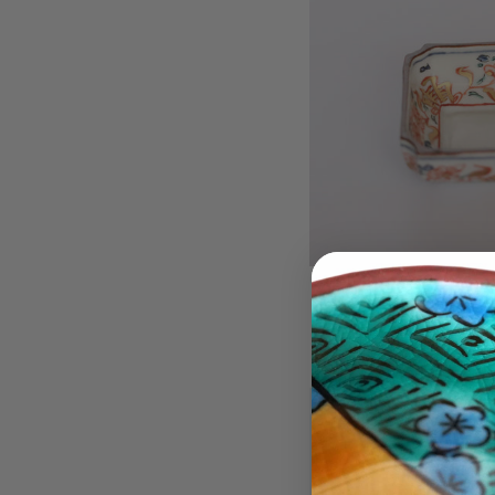
绿
绿松石
松
¥11,
石
売り
圆
小
碟