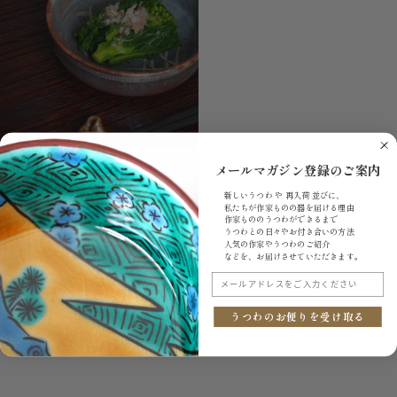
鉢
向
付
【鈴
メールマガジン登録のご案内
【鈴木都】鼠志野平向付
木
¥8,800
新しいうつわ や 再入荷 並びに、
都】
私たちが作家ものの器を届ける理由
売り切れ
鼠
作家もののうつわができるまで
志
うつわとの日々やお付き合いの方法
人気の作家やうつわのご紹介
野
などを、お届けさせていただきます。
平
向
メールアドレスをご入力ください
付
うつわのお便りを受け取る