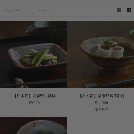
ソ
フィルター
ソート
ー
ト
【鈴
【鈴
【鈴木都】鼠志野小額鉢
【鈴木都】鼠志野高坏向付
木
木
¥9,900
¥11,000
都】
都】
売り切れ
鼠
鼠
志
志
野
野
小
高
額
坏