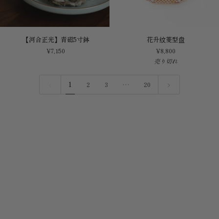
【河
花
【河合正光】青磁5寸鉢
花升纹菱型盘
合
升
¥7,150
¥8,800
正
纹
売り切れ
光】
菱
青
型
磁
盘
1
2
3
…
20
5
寸
鉢