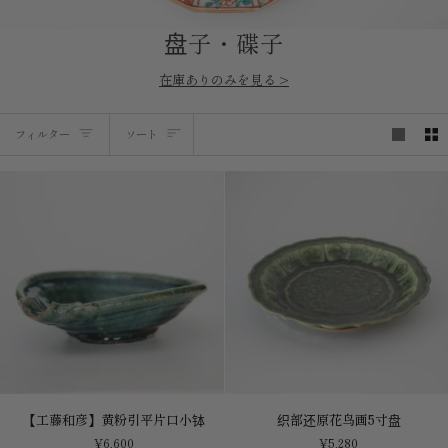
盘子・碟子
在庫ありのみを見る >
ソ
フィルター
ソート
ー
ト
【工
织
【工藤和彦】黄粉引平片口小钵
织部还原花鸟画5寸盘
藤
部
¥6,600
¥5,280