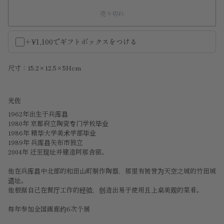
売り切れ
＋¥1,100でギフトボックスをつける
尺寸：15.2×12.5×5Hcm
光佐
1962年出生于兵库县
1980年 京都府立陶瓷专门学校毕业
1986年 精华大学美术学部毕业
1989年 兵库县矢布市独立
2004年 迁至现址并建造阿那含窑。
他在兵库县中北部的和田山町制作陶器，那里有被誉为天空之城的竹田城
遗址。
他根据自己在餐厅工作的经验，创造出易于使用且上桌美观的菜肴。
每年参加全国画廊约6次个展