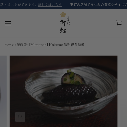
コ
することができます。
詳しくはこちら
東京の店舗でうつわの質感やサイズの確
ン
テ
ン
ツ
カ
に
ー
ス
ト
キ
ホーム
›
光藤佐
›
[Mitsutosa] Hakeme 船形碗 5 厘米
ッ
プ