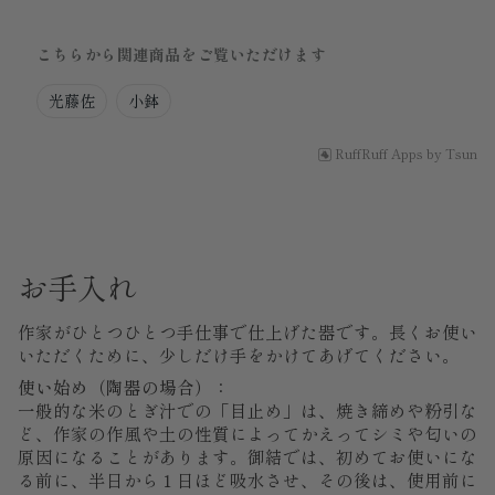
こちらから関連商品をご覧いただけます
光藤佐
小鉢
RuffRuff Apps
by
Tsun
お手入れ
作家がひとつひとつ手仕事で仕上げた器です。長くお使い
いただくために、少しだけ手をかけてあげてください。
使い始め（陶器の場合）：
一般的な米のとぎ汁での「目止め」は、焼き締めや粉引な
ど、作家の作風や土の性質によってかえってシミや匂いの
原因になることがあります。御結では、初めてお使いにな
る前に、半日から１日ほど吸水させ、その後は、使用前に