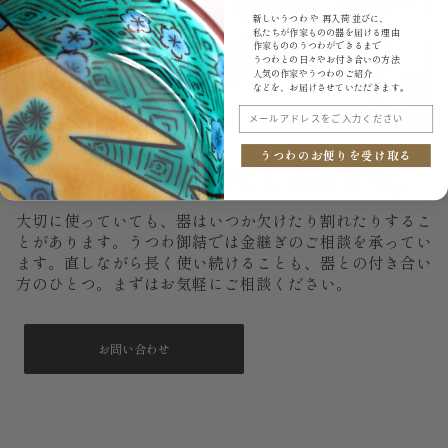
新しいうつわ や 再入荷 並びに、
私たちが作家ものの器を届ける理由
作家もののうつわができるまで
うつわとの日々やお付き合いの方法
人気の作家やうつわのご紹介
などを、お届けさせていただきます。
メールアドレスをご入力ください
うつわのお便りを受け取る
もし、いつか割れてしまっても。
大切に使っていても、器はいつか欠けたり割れたりするこ
とがあります。うつわ御結では金継ぎのご相談を承ってい
ます。直しながら長く使い続けることも、器との付き合い
方のひとつ。まずはお気軽にご相談ください。
お問い合わせ