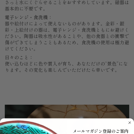
さっと水にくぐらせることをおすすめしています。磁器は
基本的に不要です。
電子レンジ・食洗機：
器や絵付けによって使えないものがあります。金彩・銀
彩・上絵付けの器は、電子レンジ・食洗機ともにお避けく
ださい。陶器は吸水性があることや、他の食器との衝撃で
傷ができてしまうこともあるため、食洗機の使用は極力避
けてください。
日々のこと：
使い込むほどに色や貫入が育ち、あなただけの“景色”にな
ります。その変化も楽しんでいただけたら幸いです。
メールマガジン登録のご案内