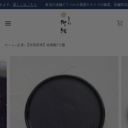
コ
す。
詳しくはこちら
東京の店舗でうつわの質感やサイズの確認、店舗限定商品
ン
テ
ン
ツ
カ
に
ー
ス
ト
キ
ホーム
›
主食
›
【松尾明季】琉璃釉7寸盘
ッ
プ