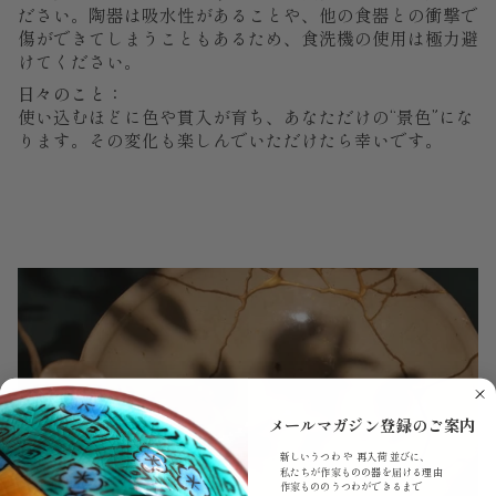
ださい。陶器は吸水性があることや、他の食器との衝撃で
傷ができてしまうこともあるため、食洗機の使用は極力避
けてください。
日々のこと：
使い込むほどに色や貫入が育ち、あなただけの“景色”にな
ります。その変化も楽しんでいただけたら幸いです。
メールマガジン登録のご案内
新しいうつわ や 再入荷 並びに、
私たちが作家ものの器を届ける理由
作家もののうつわができるまで