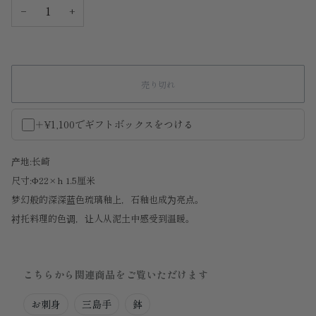
−
+
売り切れ
＋¥1,100でギフトボックスをつける
产地:长崎
尺寸:Φ22×h 1.5厘米
梦幻般的深深蓝色琉璃釉上，石釉也成为亮点。
衬托料理的色调，让人从泥土中感受到温暖。
こちらから関連商品をご覧いただけます
お刺身
三島手
鉢