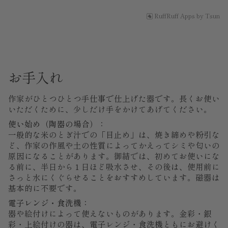
RuffRuff Apps
by
Tsun
お手入れ
作家がひとつひとつ手仕事で仕上げた器です。長くお使い
いただくために、少しだけ手をかけてあげてください。
使い始め（陶器の場合）：
一般的な米のとぎ汁での「目止め」は、焼き締めや粉引な
ど、作家の作風や土の性質によってかえってシミや匂いの
原因になることがあります。御結では、初めてお使いにな
る前に、半日から１日ほど吸水させ、その後は、使用前に
さっと水にくぐらせることをおすすめしています。磁器は
基本的に不要です。
電子レンジ・食洗機：
器や絵付けによって使えないものがあります。金彩・銀
彩・上絵付けの器は、電子レンジ・食洗機ともにお避けく