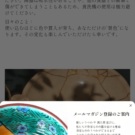
傷ができてしまうこともあるため、食洗機の使用は極力避
けてください。
日々のこと：
使い込むほどに色や貫入が育ち、あなただけの“景色”にな
ります。その変化も楽しんでいただけたら幸いです。
メールマガジン登録のご案内
新しいうつわ や 再入荷 並びに、
私たちが作家ものの器を届ける理由
作家もののうつわができるまで
うつわとの日々やお付き合いの方法