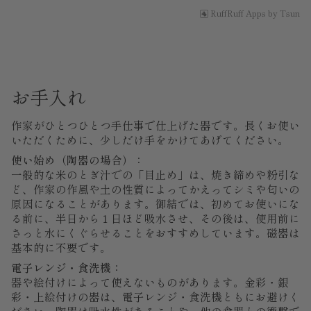
RuffRuff Apps
by
Tsun
お手入れ
作家がひとつひとつ手仕事で仕上げた器です。長くお使い
いただくために、少しだけ手をかけてあげてください。
使い始め（陶器の場合）：
一般的な米のとぎ汁での「目止め」は、焼き締めや粉引な
ど、作家の作風や土の性質によってかえってシミや匂いの
原因になることがあります。御結では、初めてお使いにな
る前に、半日から１日ほど吸水させ、その後は、使用前に
さっと水にくぐらせることをおすすめしています。磁器は
基本的に不要です。
電子レンジ・食洗機：
器や絵付けによって使えないものがあります。金彩・銀
彩・上絵付けの器は、電子レンジ・食洗機ともにお避けく
ださい。陶器は吸水性があることや、他の食器との衝撃で