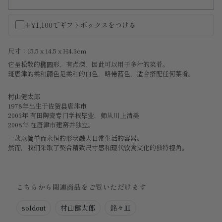
＋¥1,100でギフトボックスをつける
尺寸：15.5 x 14.5 x H4.3cm
它呈松散的椭圆形，有点深，因此可以用于多汁的菜肴。
斑唐津的柔和颜色是柔和的白色，略带蓝色，适合搭配任何菜肴。
村山健太郎
1978年出生于佐贺县唐津市
2003年 有田陶瓷专门学校毕业，师从川上清美
2008年 在唐津市建窑并独立。
一款以简单而永恒的形状融入日常生活的容器。
然而，我们采取了契合精致尺寸感和现代饮食文化的独特视角。
こちらから関連商品をご覧いただけます
soldout
村山健太郎
銘々皿