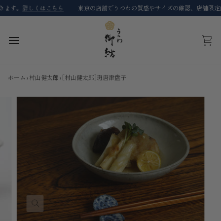
コ
す。
詳しくはこちら
東京の店舗でうつわの質感やサイズの確認、店舗限定商品
ン
テ
ン
ツ
カ
に
ー
ス
ト
キ
ホーム
›
村山健太郎
›
[村山健太郎]斑唐津盘子
ッ
プ