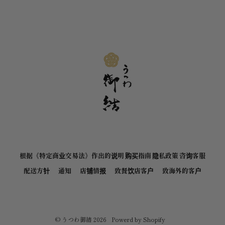
根据《特定商业交易法》作出的说明
购买指南
隐私政策
咨询客服
配送方针
通知
店铺情报
致餐饮店客户
致海外的客户
©
うつわ御結
2026
Powerd by Shopify