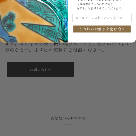
人気の作家やうつわのご紹介
などを、お届けさせていただきます。
もし、いつか割れてしまっても。
メールアドレスをご入力ください
うつわのお便りを受け取る
大切に使っていても、器はいつか欠けたり割れたりするこ
とがあります。うつわ御結では金継ぎのご相談を承ってい
ます。直しながら長く使い続けることも、器との付き合い
方のひとつ。まずはお気軽にご相談ください。
お問い合わせ
あなたへのおすすめ