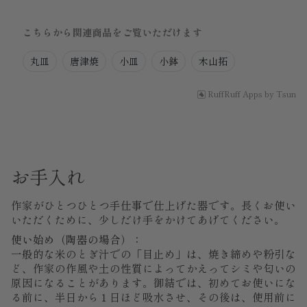
こちらから関連商品をご覧いただけます
丸皿
唐津焼
小皿
小鉢
木山拓
RuffRuff Apps
by
Tsun
お手入れ
作家がひとつひとつ手仕事で仕上げた器です。長くお使い
いただくために、少しだけ手をかけてあげてください。
使い始め（陶器の場合）：
一般的な米のとぎ汁での「目止め」は、焼き締めや粉引な
ど、作家の作風や土の性質によってかえってシミや匂いの
原因になることがあります。御結では、初めてお使いにな
る前に、半日から１日ほど吸水させ、その後は、使用前に