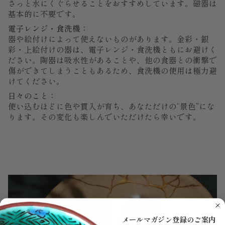
さっと水にくぐらせることをおすすめしています。磁器は
基本的に不要です。
電子レンジ・食洗機：
器や絵付けによって使えないものがあります。金彩・銀
彩・上絵付けの器は、電子レンジ・食洗機ともにお避けく
ださい。陶器は吸水性があることや、他の食器との衝撃で
傷ができてしまうこともあるため、食洗機の使用は極力避
けてください。
日々のこと：
使い込むほどに色や貫入が育ち、あなただけの“景色”にな
ります。その変化も楽しんでいただけたら幸いです。
メールマガジン登録のご案内