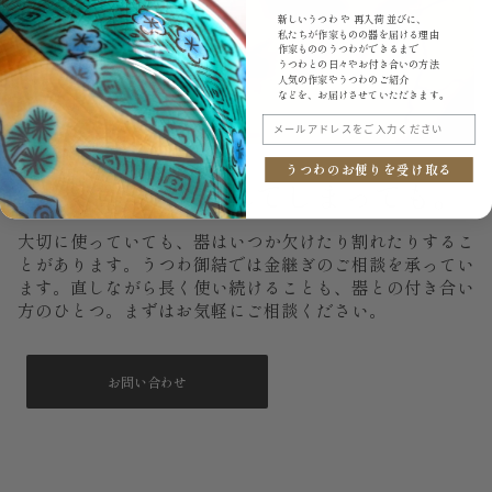
新しいうつわ や 再入荷 並びに、
私たちが作家ものの器を届ける理由
作家もののうつわができるまで
うつわとの日々やお付き合いの方法
人気の作家やうつわのご紹介
などを、お届けさせていただきます。
メールアドレスをご入力ください
うつわのお便りを受け取る
もし、いつか割れてしまっても。
大切に使っていても、器はいつか欠けたり割れたりするこ
とがあります。うつわ御結では金継ぎのご相談を承ってい
ます。直しながら長く使い続けることも、器との付き合い
方のひとつ。まずはお気軽にご相談ください。
お問い合わせ