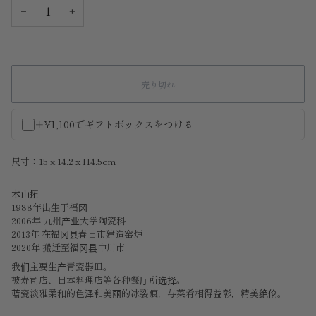
−
+
売り切れ
＋¥1,100でギフトボックスをつける
尺寸：15 x 14.2 x H4.5cm
木山拓
1988年出生于福冈
2006年 九州产业大学陶瓷科
2013年 在福冈县春日市建造窑炉
2020年 搬迁至福冈县中川市
我们主要生产青瓷器皿。
被寿司店、日本料理店等各种餐厅所选择。
蓝瓷淡雅柔和的色泽和美丽的
冰裂痕，与
菜肴相得益彰，精美绝伦。