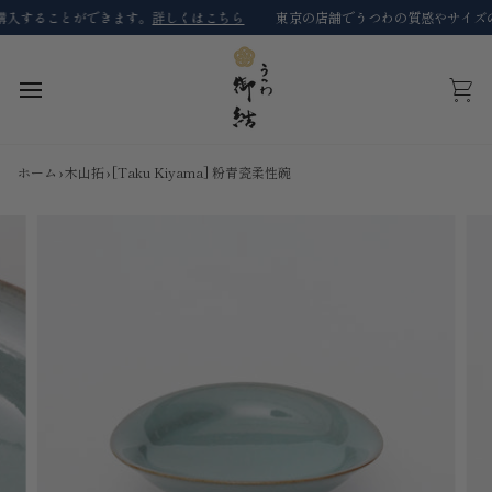
コ
することができます。
詳しくはこちら
東京の店舗でうつわの質感やサイズの確
ン
テ
ン
ツ
カ
に
ー
ス
ト
キ
ホーム
›
木山拓
›
[Taku Kiyama] 粉青瓷柔性碗
ッ
プ