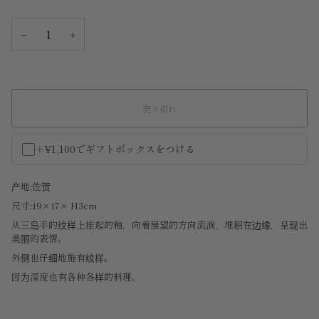
−
+
売り切れ
＋¥1,100でギフトボックスをつける
产地:佐贺
尺寸:19×17× H3cm
从三岛手的纹样上挂起的釉，向着展望的方向流淌，堆积在边缘，呈现出
美丽的表情。
外侧也仔细地施有纹样。
因为深度也有各种各样的料理。