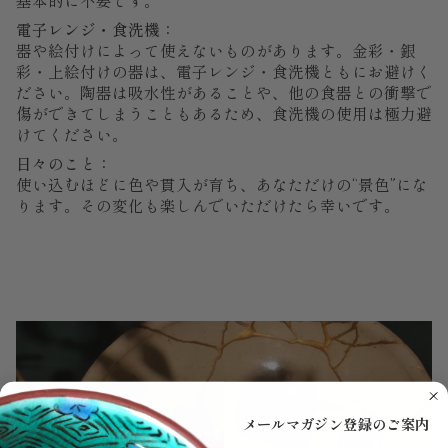
電子レンジ・食洗機：
器や絵付けによって使えないものがあります。金彩・銀
彩・上絵付けの器は、電子レンジ・食洗機ともにお避けく
ださい。陶器は吸水性があることや、他の食器との衝撃で
傷ができてしまうこともあるため、食洗機の使用は極力避
けてください。
日々のこと：
使い込むほどに色や貫入が育ち、あなただけの“景色”にな
ります。その変化も楽しんでいただけたら幸いです。
メールマガジン登録のご案内