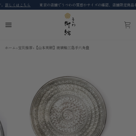
コ
詳しくはこちら
東京の店舗でうつわの質感やサイズの確認、店舗限定商品を購
ン
テ
ン
ツ
カ
に
ー
ス
ト
キ
ホーム
›
宝贝推荐
›
【山本英树】玻璃釉三岛手六角盘
ッ
プ