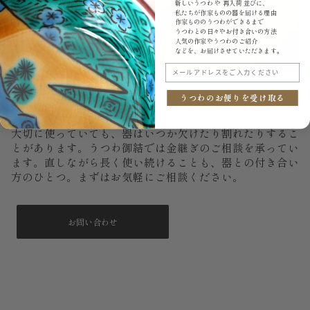
新しいうつわ や 再入荷 並びに、
私たちが作家ものの器を届ける理由
作家もののうつわができるまで
うつわとの日々やお付き合いの方法
人気の作家やうつわのご紹介
などを、お届けさせていただきます。
メールアドレスをご入力ください
もし、いつか割れてしまっても。
うつわのお便りを受け取る
大切に使っていても、器はいつか欠けたり割れたりするこ
とがあります。うつわ御結では金継ぎのご相談を承ってい
ます。直しながら長く使い続けることも、器との付き合い
方のひとつ。まずはお気軽にご相談ください。
お問い合わせ