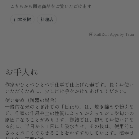
こちらから関連商品をご覧いただけます
山本英樹
料理店
RuffRuff Apps
by
Tsun
お手入れ
作家がひとつひとつ手仕事で仕上げた器です。長くお使い
いただくために、少しだけ手をかけてあげてください。
使い始め（陶器の場合）：
一般的な米のとぎ汁での「目止め」は、焼き締めや粉引な
ど、作家の作風や土の性質によってかえってシミや匂いの
原因になることがあります。御結では、初めてお使いにな
る前に、半日から１日ほど吸水させ、その後は、使用前に
さっと水にくぐらせることをおすすめしています。磁器は
基本的に不要です。