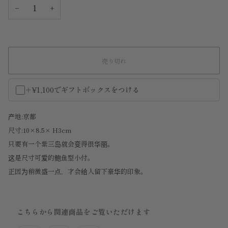
−
+
売り切れ
＋¥1,100でギフトボックスをつける
产地:京都
尺寸:10×8.5× H3cm
只要有一个紫三岛就会变得很华丽。
这是尺寸可爱的鲍鱼型小付。
正因为稍微盛一点，才会给人留下豪华的印象。
こちらから関連商品をご覧いただけます