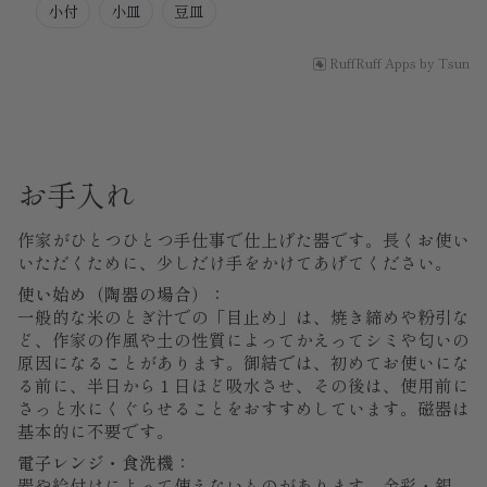
小付
小皿
豆皿
RuffRuff Apps
by
Tsun
お手入れ
作家がひとつひとつ手仕事で仕上げた器です。長くお使い
いただくために、少しだけ手をかけてあげてください。
使い始め（陶器の場合）：
一般的な米のとぎ汁での「目止め」は、焼き締めや粉引な
ど、作家の作風や土の性質によってかえってシミや匂いの
原因になることがあります。御結では、初めてお使いにな
る前に、半日から１日ほど吸水させ、その後は、使用前に
さっと水にくぐらせることをおすすめしています。磁器は
基本的に不要です。
電子レンジ・食洗機：
器や絵付けによって使えないものがあります。金彩・銀