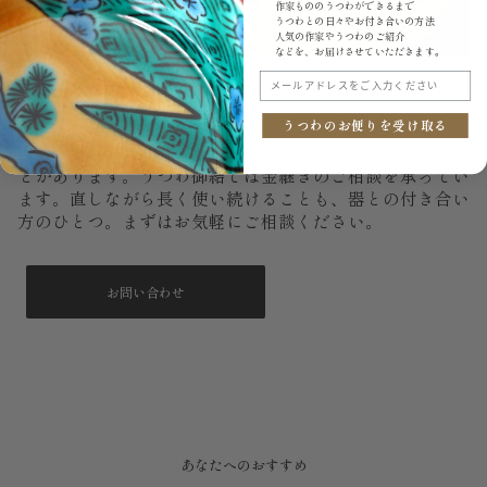
作家もののうつわができるまで
うつわとの日々やお付き合いの方法
人気の作家やうつわのご紹介
などを、お届けさせていただきます。
メールアドレスをご入力ください
もし、いつか割れてしまっても。
うつわのお便りを受け取る
大切に使っていても、器はいつか欠けたり割れたりするこ
とがあります。うつわ御結では金継ぎのご相談を承ってい
ます。直しながら長く使い続けることも、器との付き合い
方のひとつ。まずはお気軽にご相談ください。
お問い合わせ
あなたへのおすすめ