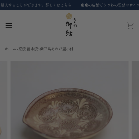
コ
入することができます。
詳しくはこちら
東京の店舗でうつわの質感やサイズの
ン
テ
ン
ツ
カ
に
ー
ス
ト
キ
ホーム
›
京烧·清水烧
›
紫三島あわび型小付
ッ
プ