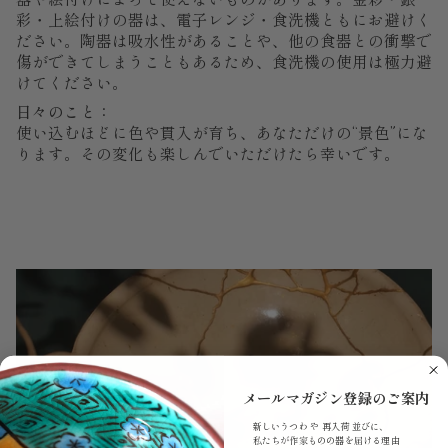
彩・上絵付けの器は、電子レンジ・食洗機ともにお避けく
ださい。陶器は吸水性があることや、他の食器との衝撃で
傷ができてしまうこともあるため、食洗機の使用は極力避
けてください。
日々のこと：
使い込むほどに色や貫入が育ち、あなただけの“景色”にな
ります。その変化も楽しんでいただけたら幸いです。
メールマガジン登録のご案内
新しいうつわ や 再入荷 並びに、
私たちが作家ものの器を届ける理由