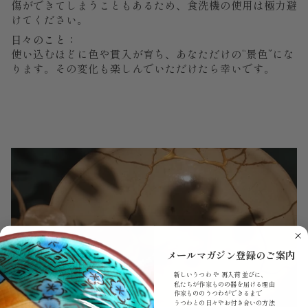
傷ができてしまうこともあるため、食洗機の使用は極力避
けてください。
日々のこと：
使い込むほどに色や貫入が育ち、あなただけの“景色”にな
ります。その変化も楽しんでいただけたら幸いです。
メールマガジン登録のご案内
新しいうつわ や 再入荷 並びに、
私たちが作家ものの器を届ける理由
作家もののうつわができるまで
うつわとの日々やお付き合いの方法