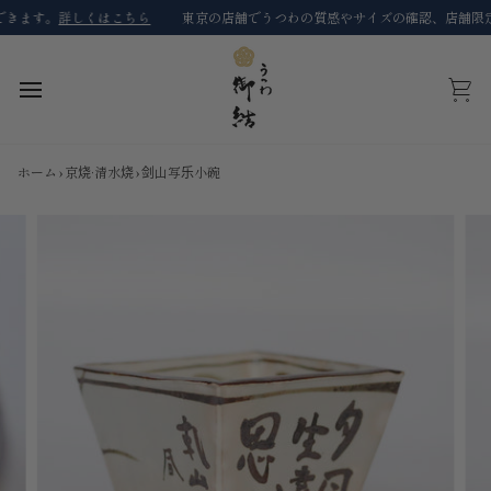
コ
ます。
詳しくはこちら
東京の店舗でうつわの質感やサイズの確認、店舗限定商
ン
テ
ン
ツ
カ
に
ー
ス
ト
キ
ホーム
›
京烧·清水烧
›
剑山写乐小碗
ッ
プ