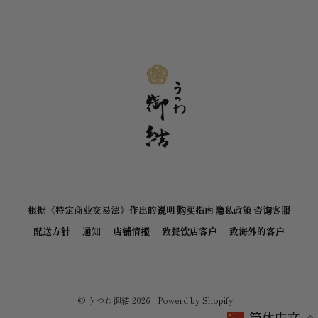
根据《特定商业交易法》作出的说明
购买指南
隐私政策
咨询客服
配送方针
通知
店铺情报
致餐饮店客户
致海外的客户
©
うつわ御結
2026
Powerd by Shopify
简体中文