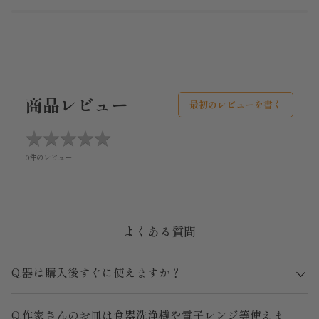
商品レビュー
最初のレビューを書く
★
★
★
★
★
★
★
★
★
★
0件のレビュー
よくある質問
Q.器は購入後すぐに使えますか？
Q.作家さんのお皿は食器洗浄機や電子レンジ等使えま