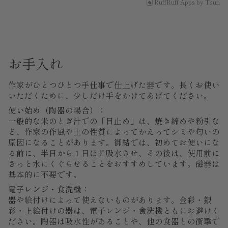
RuffRuff Apps
by
Tsun
お手入れ
作家がひとつひとつ手仕事で仕上げた器です。長くお使い
いただくために、少しだけ手をかけてあげてください。
使い始め（陶器の場合）：
一般的な米のとぎ汁での「目止め」は、焼き締めや粉引な
ど、作家の作風や土の性質によってかえってシミや匂いの
原因になることがあります。御結では、初めてお使いにな
る前に、半日から１日ほど吸水させ、その後は、使用前に
さっと水にくぐらせることをおすすめしています。磁器は
基本的に不要です。
電子レンジ・食洗機：
器や絵付けによって使えないものがあります。金彩・銀
彩・上絵付けの器は、電子レンジ・食洗機ともにお避けく
ださい。陶器は吸水性があることや、他の食器との衝撃で