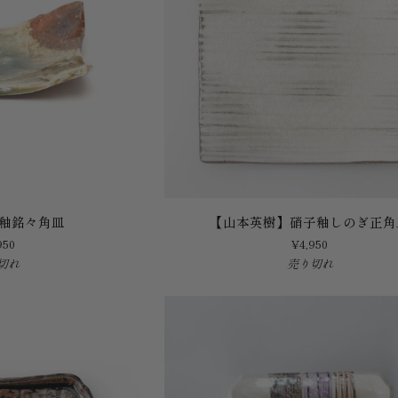
【山
灰釉銘々角皿
【山本英樹】硝子釉しのぎ正角
本
950
¥4,950
英
切れ
売り切れ
樹】
硝
子
釉
し
の
ぎ