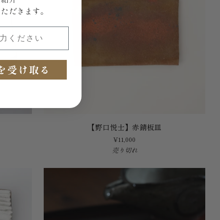
いただきます。
ください
を受け取る
【野
【野口悦士】赤錆板皿
口
¥11,000
悦
売り切れ
士】
赤
錆
板
皿