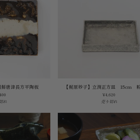
【梶
朝鮮唐津長方平陶板
【梶原妙子】立渕正方皿 15cm 粉
原
400
¥4,620
妙
切れ
売り切れ
子】
立
渕
正
方
皿