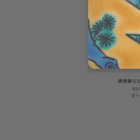
錆
錆巻刷毛
巻
¥2,
刷
売り
毛
目
長
角
中
皿