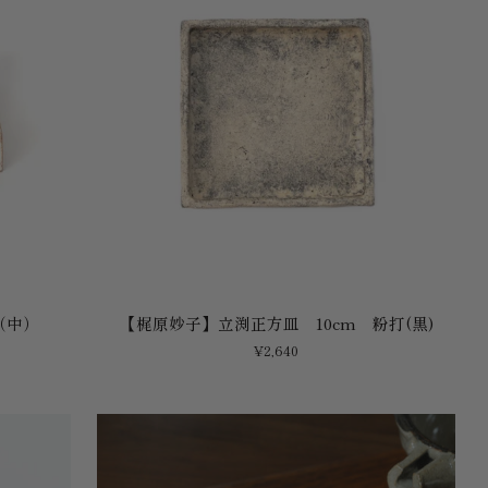
【梶
（中）
【梶原妙子】立渕正方皿 10cm 粉打(黒)
原
¥2,640
妙
子】
立
渕
正
方