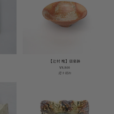
【辻
【辻村 塊】信楽鉢
村
¥8,800
塊】
売り切れ
信
楽
鉢