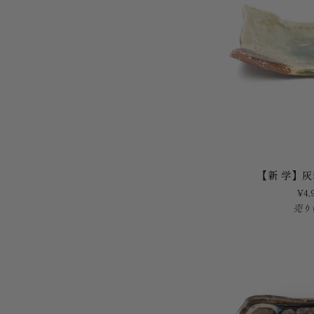
【新
【新 学】
学】
¥4,
灰
売り
釉
銘々
角
皿