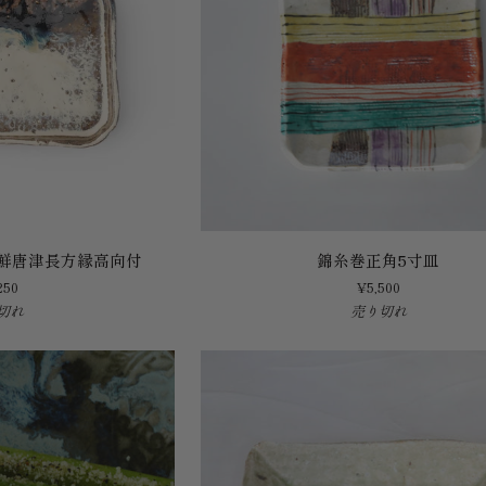
正
角
皿
錦
鮮唐津長方縁高向付
錦糸巻正角5寸皿
糸
250
¥5,500
巻
切れ
売り切れ
正
角
5
寸
皿