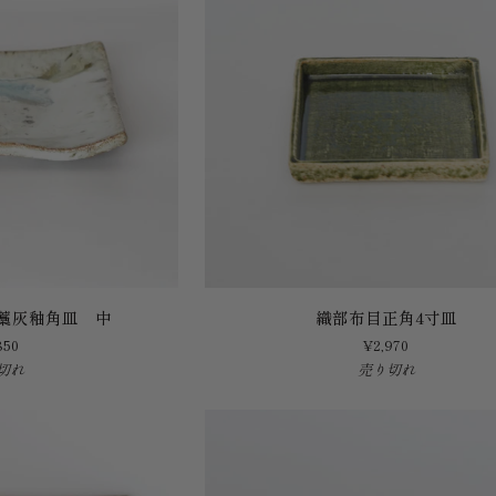
方
上
皿
（中）
織
藁灰釉角皿 中
織部布目正角4寸皿
部
850
¥2,970
布
切れ
売り切れ
目
正
角
4
寸
皿