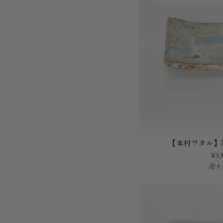
【本
【本村ワタル】
村
¥3,
ワ
売り
タ
ル】
藁
灰
釉
角