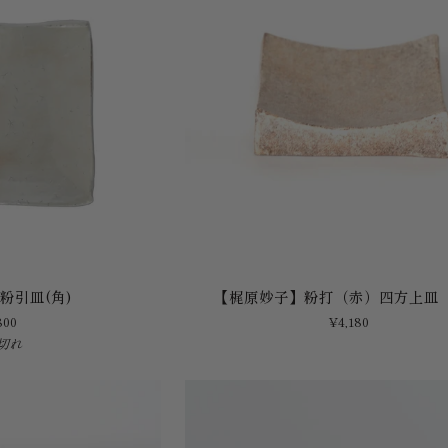
【梶
粉引皿(角)
【梶原妙子】粉打（赤）四方上皿
原
800
¥4,180
妙
切れ
子】
粉
打
（赤）
四