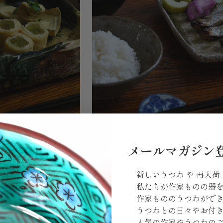
15cm
粉
打
(黒)
【鈴
織部淵高角皿
【鈴木大弓】信楽角皿
木
900
¥8,800
メールマガジン
大
売り切れ
弓】
信
新しいうつわ や 再入荷
楽
私たちが作家ものの器
角
作家もののうつわがで
皿
うつわとの日々やお付
人気の作家やうつわの