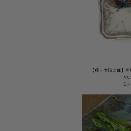
【藤
【藤ノ木陽太郎】朝
ノ
¥8,
木
売り
陽
太
郎】
朝
鮮
唐
津
長