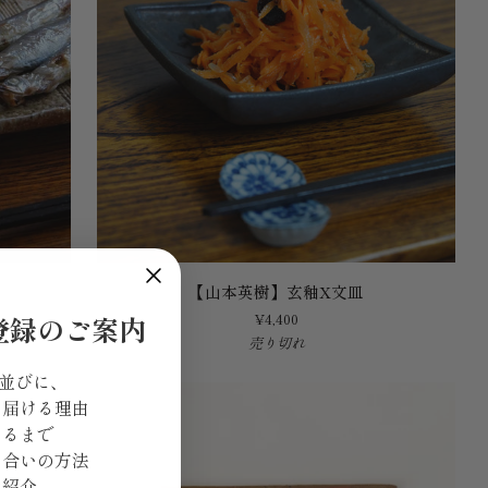
【山
【山本英樹】玄釉X文皿
本
¥4,400
登録のご案内
英
売り切れ
樹】
玄
 並びに、
釉
を届ける理由
X
きるまで
文
き合いの方法
皿
ご紹介