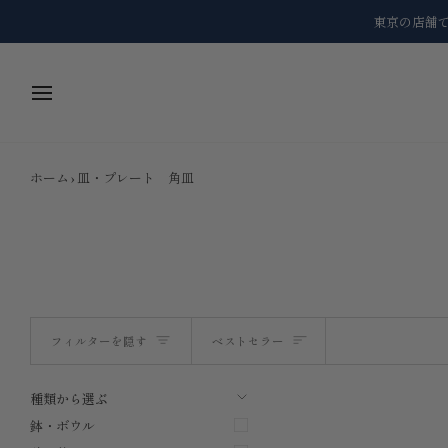
コ
東京の店舗
ン
テ
ン
ツ
に
ス
キ
ッ
ホーム
›
皿・プレート 角皿
プ
ソ
フィルターを隠す
ベストセラー
ー
メニューを展開する
メニューを隠す
種類から選ぶ
ト
鉢・ボウル