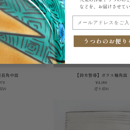
などを、お届けさせて
メールアドレスをご入力
うつわのお便り
【鈴
目長角中皿
【鈴木智尋】ガラス釉角皿
木
970
¥4,180
智
切れ
売り切れ
尋】
ガ
ラ
ス
釉
角
皿