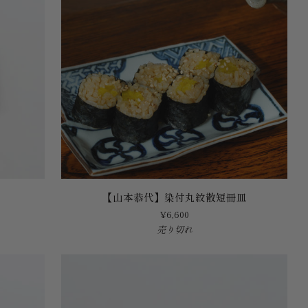
皿
10cm
粉
打
(黒)
【山
【山本恭代】染付丸紋散短冊皿
本
¥6,600
恭
売り切れ
代】
染
付
丸
紋
散