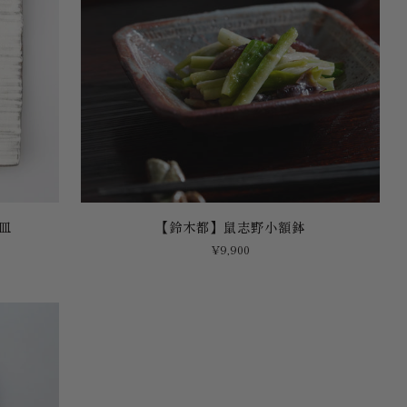
【鈴
皿
【鈴木都】鼠志野小額鉢
木
¥9,900
都】
鼠
志
野
小
額
鉢