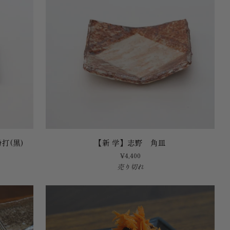
短
冊
皿
【新
打(黒)
【新 学】志野 角皿
学】
¥4,400
志
売り切れ
野
角
皿