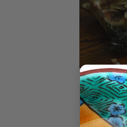
津
長
方
平
陶
板
【新
【新 学】
学】
¥9,
織
部
淵
高
角
皿