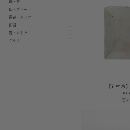
碗・丼
皿・プレート
湯呑・カップ
酒器
箸・カトラリー
グラス
【辻
【辻村 塊】
村
¥8,
塊】
売り
粉
引
皿
(角)