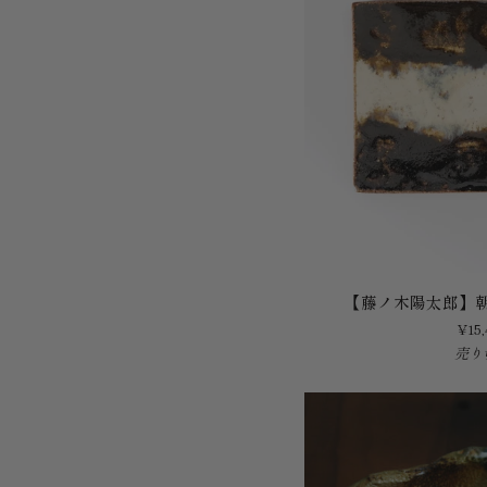
皿
中
【藤
【藤ノ木陽太郎】
ノ
¥15,
木
売り
陽
太
郎】
朝
鮮
唐