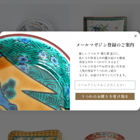
付
九
象
谷
絵
色
渕
絵
呉
柳
須
燕
赤
文
皿
四
メールマガジン登録のご案内
方
新しいうつわ や 再入荷 並びに、
皿
私たちが作家ものの器を届ける理由
作家もののうつわができるまで
うつわとの日々やお付き合いの方法
人気の作家やうつわのご紹介
などを、お届けさせていただきます。
【廣
【廣
【廣野俊彦】萬暦年製鳳凰リム皿
【廣野俊彦】古九谷鳥蝶柘榴絵変偏
メールアドレスをご入力ください
野
野
皿
¥44,000
俊
俊
¥44,000
売り切れ
うつわのお便りを受け取る
彦】
彦】
売り切れ
萬
古
暦
九
年
谷
製
鳥
鳳
蝶
凰
柘
リ
榴