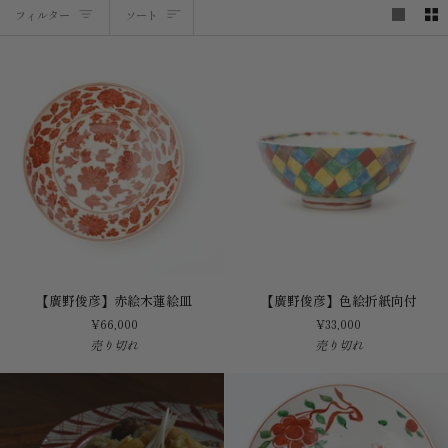
ソ
フィルター
ソート
ー
ト
【廣
【廣
【廣野俊彦】赤絵木蓮絵皿
【廣野俊彦】色絵折紙向付
野
野
¥66,000
¥33,000
俊
俊
売り切れ
売り切れ
彦】
彦】
赤
色
絵
絵
木
折
蓮
紙
絵
向