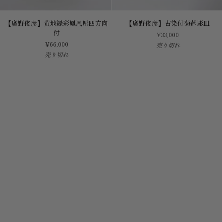
【廣
【廣
【廣野俊彦】黄地緑彩鳳凰彫四方向
【廣野俊彦】古染付菊蓮彫皿
野
野
付
¥33,000
俊
俊
¥66,000
売り切れ
彦】
彦】
売り切れ
黄
古
地
染
緑
付
彩
菊
鳳
蓮
凰
彫
彫
皿
四
方
向
付