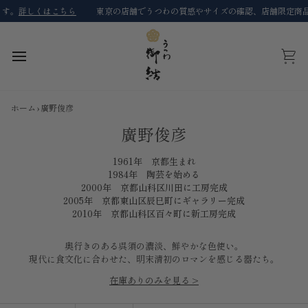
コ
詳しくはこちら
東京の店舗でうつわの質感やサイズの確認、店舗限定商品を購
ン
テ
ン
ツ
カ
に
ー
ス
ト
キ
ホーム
›
廣野俊彦
ッ
プ
廣野俊彦
1961年 京都生まれ
1984年 陶芸を始める
2000年 京都山科区川田に工房完成
2005年 京都東山区辰巳町にギャラリー完成
2010年 京都山科区百々町に新工房完成
奥行きのある呉須の濃淡、鮮やかな色使い。
現代に食文化に合わせた、明末清初のロマンを感じる器たち。
在庫ありのみを見る >