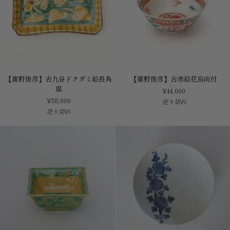
ム
絵
皿
変
偏
皿
【廣
【廣
【廣野俊彦】古九谷ドクダミ絵長角
【廣野俊彦】古赤絵花鳥向付
野
野
皿
¥44,000
俊
俊
¥55,000
売り切れ
彦】
彦】
売り切れ
古
古
九
赤
谷
絵
ド
花
ク
鳥
ダ
向
ミ
付
絵
長
角
皿