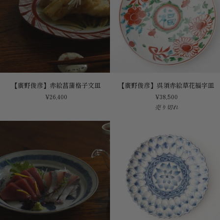
皿
付
【廣
【廣
【廣野俊彦】赤絵菖蒲格子文皿
【廣野俊彦】呉須赤絵草花福字皿
野
野
¥26,400
¥38,500
俊
俊
売り切れ
彦】
彦】
赤
呉
絵
須
菖
赤
蒲
絵
格
草
子
花
文
福
皿
字
皿