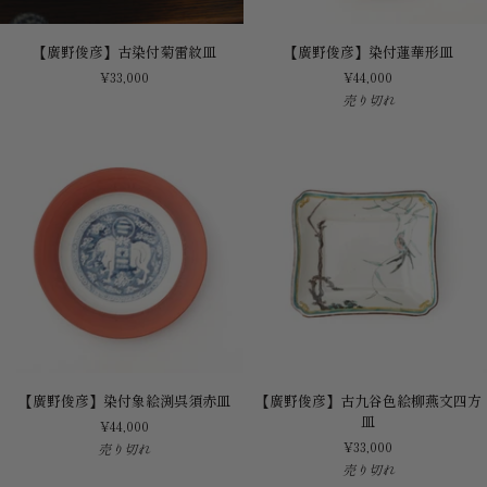
【廣
【廣
【廣野俊彦】古染付菊雷紋皿
【廣野俊彦】染付蓮華形皿
野
野
¥33,000
¥44,000
俊
俊
売り切れ
彦】
彦】
古
染
染
付
付
蓮
菊
華
雷
形
紋
皿
皿
【廣
【廣
【廣野俊彦】染付象絵渕呉須赤皿
【廣野俊彦】古九谷色絵柳燕文四方
野
野
皿
¥44,000
俊
俊
¥33,000
売り切れ
彦】
彦】
売り切れ
染
古