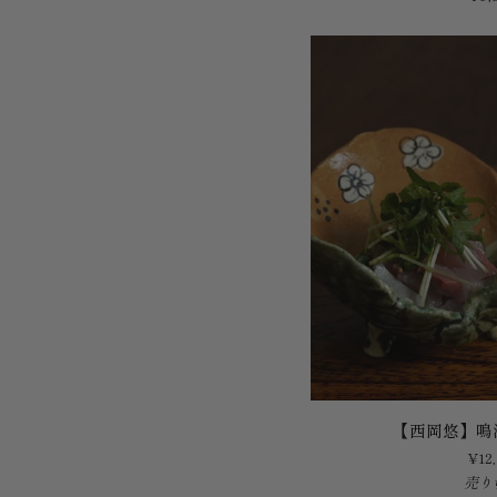
悠】
織
部
瓢
向
付
【西
【西岡悠】鳴
岡
¥12,
悠】
売り
鳴