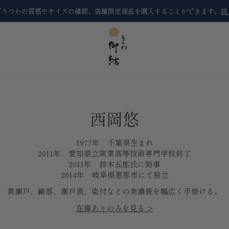
でうつわの質感やサイズの確認、店舗限定商品を購入することができます。
詳
西岡悠
1977年 千葉県生まれ
2011年 愛知県立窯業高等技術専門学校終了
2011年 鈴木五郎氏に師事
2014年 岐阜県恵那市にて独立
黄瀬戸、織部、瀬戸黒、染付などの美濃焼を幅広く手掛ける。
在庫ありのみを見る >