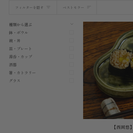
ソ
フィルターを隠す
ベストセラー
ー
メニューを展開する
メニューを隠す
種類から選ぶ
ト
鉢・ボウル
碗・丼
皿・プレート
湯呑・カップ
酒器
箸・カトラリー
グラス
【西
【西岡悠
岡