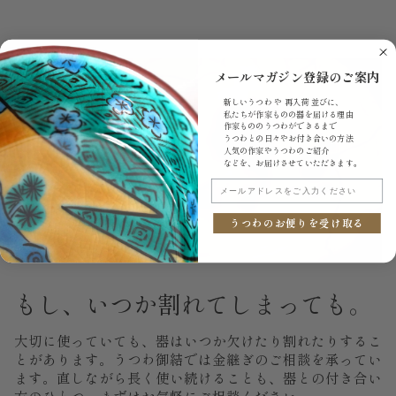
メールマガジン登録のご案内
新しいうつわ や 再入荷 並びに、
私たちが作家ものの器を届ける理由
作家もののうつわができるまで
うつわとの日々やお付き合いの方法
人気の作家やうつわのご紹介
などを、お届けさせていただきます。
メールアドレスをご入力ください
うつわのお便りを受け取る
もし、いつか割れてしまっても。
大切に使っていても、器はいつか欠けたり割れたりするこ
とがあります。うつわ御結では金継ぎのご相談を承ってい
ます。直しながら長く使い続けることも、器との付き合い
方のひとつ。まずはお気軽にご相談ください。