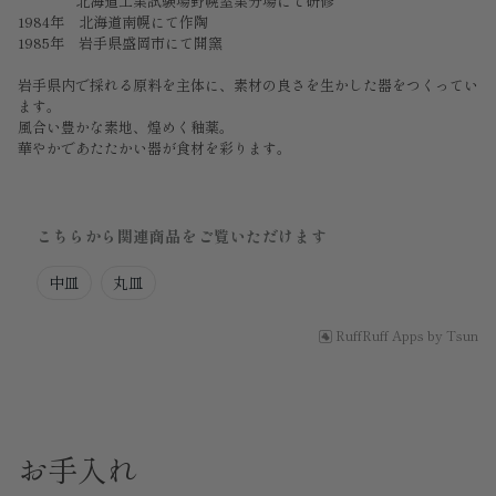
北海道工業試験場野幌窒業分場にて研修
1984
年 北海道南幌にて作陶
1985
年 岩手県盛岡市にて開窯
岩手県内で採れる原料を主体に、
素材の良さを生かした器
をつくってい
ます。
風合い豊かな素地、煌めく釉薬。
華やかであたたかい器が食材を彩ります。
こちらから関連商品をご覧いただけます
中皿
丸皿
RuffRuff Apps
by
Tsun
お手入れ