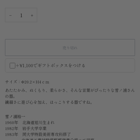
−
+
売り切れ
＋¥1,100でギフトボックスをつける
サイズ：Φ20.2×H4ｃｍ
あたたかみ、ぬくもり、柔らかさ、そんな言葉がぴったりな雪ノ浦さん
の器。
繊細さに遊び心を加え、ほっこりする器ですね。
雪ノ浦裕一
1960
年 北海道旭川生まれ
1982
年 岩手大学卒業
1983
年 同大学特設美術専攻科修了