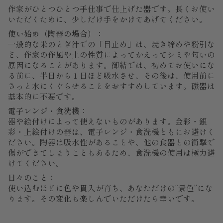
作家がひとつひとつ手仕事で仕上げた器です。長くお使い
いただくために、少しだけ手をかけてあげてください。
使い始め（陶器の場合）：
一般的な米のとぎ汁での「目止め」は、焼き締めや粉引な
ど、作家の作風や土の性質によってかえってシミや匂いの
原因になることがあります。御結では、初めてお使いにな
る前に、半日から１日ほど吸水させ、その後は、使用前に
さっと水にくぐらせることをおすすめしています。磁器は
基本的に不要です。
電子レンジ・食洗機：
器や絵付けによって使えないものがあります。金彩・銀
彩・上絵付けの器は、電子レンジ・食洗機ともにお避けく
ださい。陶器は吸水性があることや、他の食器との衝撃で
傷ができてしまうこともあるため、食洗機の使用は極力避
けてください。
日々のこと：
使い込むほどに色や貫入が育ち、あなただけの“景色”にな
ります。その変化も楽しんでいただけたら幸いです。