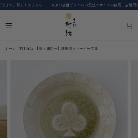
コ
ます。
詳しくはこちら
東京の店舗でうつわの質感やサイズの確認、店舗限定商
ン
テ
ン
ツ
カ
に
ー
ス
ト
キ
ホーム
›
注目商品
›
【雪ノ浦裕一】琥珀釉クローバー文皿
ッ
プ