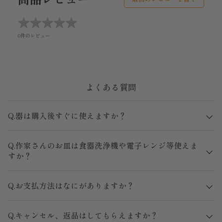
★
★
★
★
★
★
★
★
★
★
0件のレビュー
よくある質問
Q.器は購入後すぐに使えますか？
Q.作家さんのお皿は食器洗浄機や電子レンジ等使えま
すか？
Q.お支払方法はなにがありますか？
Q.キャンセル、返品はしてもらえますか？