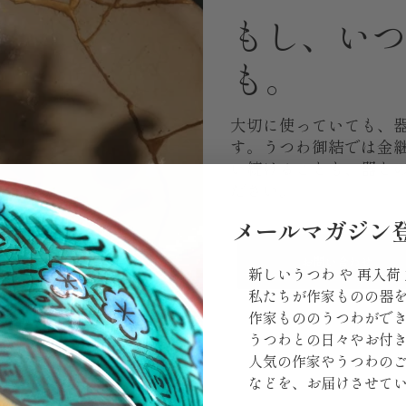
もし、い
も。
大切に使っていても、
す。うつわ御結では金
い続けることも、器と
ださい。
メールマガジン
お問い合わせ
新しいうつわ や 再入荷
私たちが作家ものの器
作家もののうつわがで
うつわとの日々やお付
人気の作家やうつわの
などを、お届けさせて