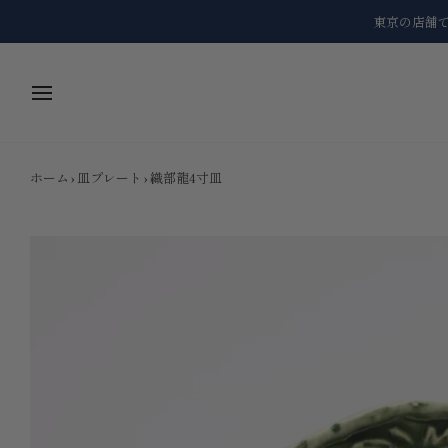
コ
東京の店舗
ン
テ
ン
ツ
に
ス
キ
ッ
ホーム
›
皿プレート
›
織部龍4寸皿
プ