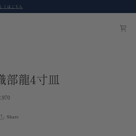
しくはこちら
カ
ー
ト
織部龍4寸皿
,970
Share