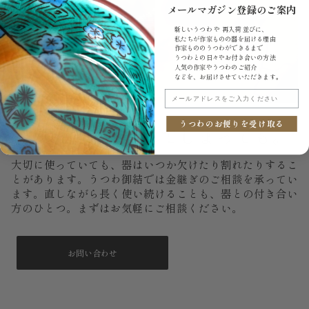
メールマガジン登録のご案内
新しいうつわ や 再入荷 並びに、
私たちが作家ものの器を届ける理由
作家もののうつわができるまで
うつわとの日々やお付き合いの方法
人気の作家やうつわのご紹介
などを、お届けさせていただきます。
メールアドレスをご入力ください
うつわのお便りを受け取る
もし、いつか割れてしまっても。
大切に使っていても、器はいつか欠けたり割れたりするこ
とがあります。うつわ御結では金継ぎのご相談を承ってい
ます。直しながら長く使い続けることも、器との付き合い
方のひとつ。まずはお気軽にご相談ください。
お問い合わせ