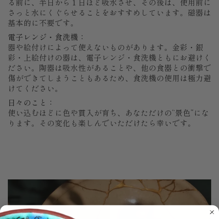
る前に、半日から１日ほど吸水させ、その後は、使用前に
さっと水にくぐらせることをおすすめしています。磁器は
基本的に不要です。
電子レンジ・食洗機：
器や絵付けによって使えないものがあります。金彩・銀
彩・上絵付けの器は、電子レンジ・食洗機ともにお避けく
ださい。陶器は吸水性があることや、他の食器との衝撃で
傷ができてしまうこともあるため、食洗機の使用は極力避
けてください。
日々のこと：
使い込むほどに色や貫入が育ち、あなただけの“景色”にな
ります。その変化も楽しんでいただけたら幸いです。