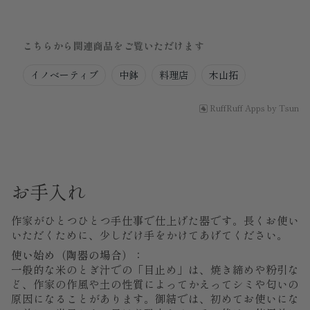
こちらから関連商品をご覧いただけます
イノベーティブ
中鉢
料理店
木山拓
RuffRuff Apps
by
Tsun
お手入れ
作家がひとつひとつ手仕事で仕上げた器です。長くお使い
いただくために、少しだけ手をかけてあげてください。
使い始め（陶器の場合）：
一般的な米のとぎ汁での「目止め」は、焼き締めや粉引な
ど、作家の作風や土の性質によってかえってシミや匂いの
原因になることがあります。御結では、初めてお使いにな