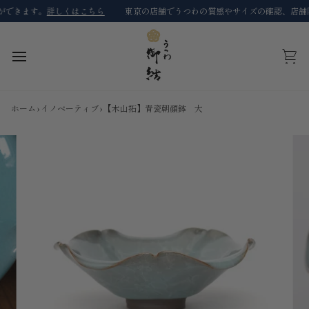
コ
きます。
詳しくはこちら
東京の店舗でうつわの質感やサイズの確認、店舗限定
ン
テ
ン
ツ
カ
に
ー
ス
ト
キ
ホーム
›
イノベーティブ
›
【木山拓】青瓷朝顔鉢 大
ッ
プ