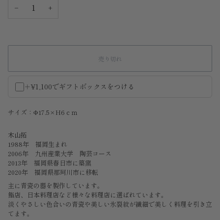
−
+
売り切れ
＋¥1,100でギフトボックスをつける
サイズ：Φ17.5×H6ｃｍ
木山拓
1988年 福岡生まれ
2006年 九州産業大学 陶芸コース
2013年 福岡県春日市に築窯
2020年 福岡県那珂川市に移転
主に青瓷の器を製作しています。
鮨店、日本料理店など様々な料理店に選ばれています。
淡くやさしい色合いの青瓷や美しい
氷裂紋が
繊細で美しく料理を引き立
てます。