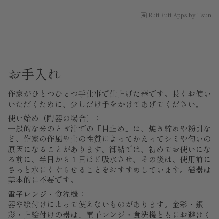
RuffRuff Apps
by
Tsun
お手入れ
作家がひとつひとつ手仕事で仕上げた器です。長くお使い
いただくために、少しだけ手をかけてあげてください。
使い始め（陶器の場合）：
一般的な米のとぎ汁での「目止め」は、焼き締めや粉引な
ど、作家の作風や土の性質によってかえってシミや匂いの
原因になることがあります。御結では、初めてお使いにな
る前に、半日から１日ほど吸水させ、その後は、使用前に
さっと水にくぐらせることをおすすめしています。磁器は
基本的に不要です。
電子レンジ・食洗機：
器や絵付けによって使えないものがあります。金彩・銀
彩・上絵付けの器は、電子レンジ・食洗機ともにお避けく