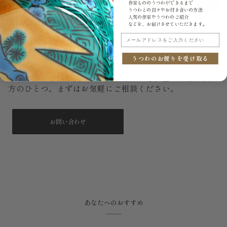
作家もののうつわができるまで
うつわとの日々やお付き合いの方法
人気の作家やうつわのご紹介
などを、お届けさせていただきます。
もし、いつか割れてしまっても。
メールアドレスをご入力ください
大切に使っていても、器はいつか欠けたり割れたりするこ
うつわのお便りを受け取る
とがあります。うつわ御結では金継ぎのご相談を承ってい
ます。直しながら長く使い続けることも、器との付き合い
方のひとつ。まずはお気軽にご相談ください。
お問い合わせ
あなたへのおすすめ