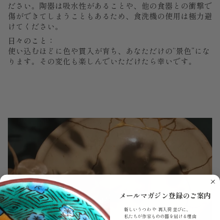
ださい。陶器は吸水性があることや、他の食器との衝撃で
傷ができてしまうこともあるため、食洗機の使用は極力避
けてください。
日々のこと：
使い込むほどに色や貫入が育ち、あなただけの“景色”にな
ります。その変化も楽しんでいただけたら幸いです。
メールマガジン登録のご案内
新しいうつわ や 再入荷 並びに、
私たちが作家ものの器を届ける理由