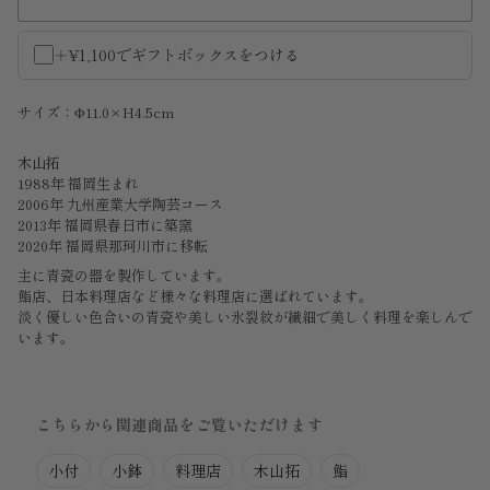
＋¥1,100でギフトボックスをつける
サイズ：Φ11.0×H4.5cm
木山拓
1988年 福岡生まれ
2006年 九州産業大学陶芸コース
2013年 福岡県春日市に築窯
2020年 福岡県那珂川市に移転
主に青瓷の器を製作しています。
鮨店、日本料理店など様々な料理店に選ばれています。
淡く優しい色合いの青瓷や美しい
氷裂紋が
繊細で美しく料理を楽しんで
います。
こちらから関連商品をご覧いただけます
小付
小鉢
料理店
木山拓
鮨