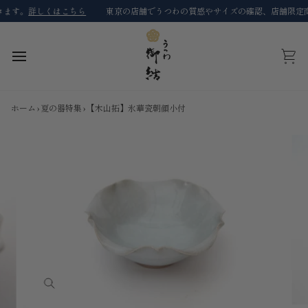
コ
す。
詳しくはこちら
東京の店舗でうつわの質感やサイズの確認、店舗限定商品
ン
テ
ン
ツ
カ
に
ー
ス
ト
キ
ホーム
›
夏の器特集
›
【木山拓】氷華瓷朝顔小付
ッ
プ