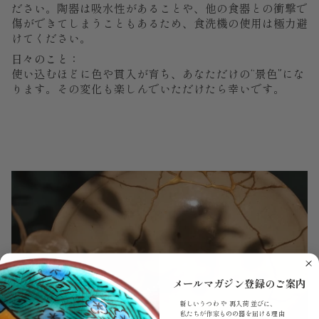
ださい。陶器は吸水性があることや、他の食器との衝撃で
傷ができてしまうこともあるため、食洗機の使用は極力避
けてください。
日々のこと：
使い込むほどに色や貫入が育ち、あなただけの“景色”にな
ります。その変化も楽しんでいただけたら幸いです。
メールマガジン登録のご案内
新しいうつわ や 再入荷 並びに、
私たちが作家ものの器を届ける理由