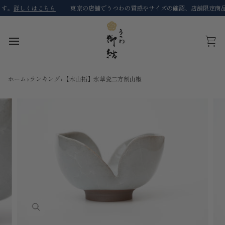
コ
。
詳しくはこちら
東京の店舗でうつわの質感やサイズの確認、店舗限定商品を
ン
テ
ン
ツ
カ
に
ー
ス
ト
キ
ホーム
›
ランキング
›
【木山拓】氷華瓷二方割山椒
ッ
プ