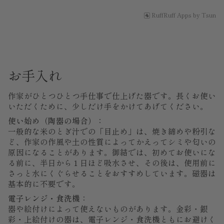
RuffRuff Apps
by
Tsun
お手入れ
作家がひとつひとつ手仕事で仕上げた器です。長くお使い
いただくために、少しだけ手をかけてあげてください。
使い始め（陶器の場合）：
一般的な米のとぎ汁での「目止め」は、焼き締めや粉引な
ど、作家の作風や土の性質によってかえってシミや匂いの
原因になることがあります。御結では、初めてお使いにな
る前に、半日から１日ほど吸水させ、その後は、使用前に
さっと水にくぐらせることをおすすめしています。磁器は
基本的に不要です。
電子レンジ・食洗機：
器や絵付けによって使えないものがあります。金彩・銀
彩・上絵付けの器は、電子レンジ・食洗機ともにお避けく