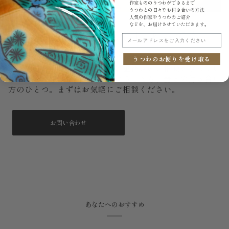
作家もののうつわができるまで
うつわとの日々やお付き合いの方法
人気の作家やうつわのご紹介
などを、お届けさせていただきます。
もし、いつか割れてしまっても。
メールアドレスをご入力ください
大切に使っていても、器はいつか欠けたり割れたりするこ
うつわのお便りを受け取る
とがあります。うつわ御結では金継ぎのご相談を承ってい
ます。直しながら長く使い続けることも、器との付き合い
方のひとつ。まずはお気軽にご相談ください。
お問い合わせ
あなたへのおすすめ