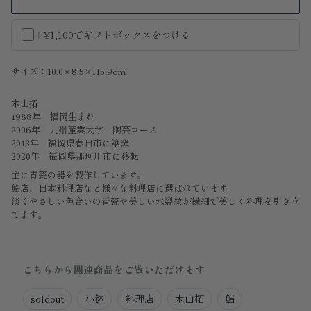
＋¥1,100でギフトボックスをつける
サイズ：10.0×8.5×H5.9cm
木山拓
1988年 福岡生まれ
2006年 九州産業大学 陶芸コース
2013年 福岡県春日市に築窯
2020年 福岡県那珂川市に移転
主に青瓷の器を製作しています。
鮨店、日本料理店など様々な料理店に選ばれています。
淡くやさしい色合いの青瓷や美しい
氷裂紋が
繊細で美しく料理を引き立
てます。
こちらから関連商品をご覧いただけます
soldout
小鉢
料理店
木山拓
鮨