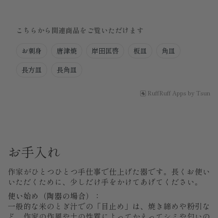
こちらから関連商品をご覧いただけます
お刺身
唐津焼
岸田匡啓
板皿
角皿
長方皿
長角皿
RuffRuff Apps
by
Tsun
お手入れ
作家がひとつひとつ手仕事で仕上げた器です。長くお使い
いただくために、少しだけ手をかけてあげてください。
使い始め（陶器の場合）：
一般的な米のとぎ汁での「目止め」は、焼き締めや粉引な
ど、作家の作風や土の性質によってかえってシミや匂いの