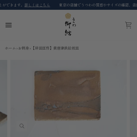
コ
できます。
詳しくはこちら
東京の店舗でうつわの質感やサイズの確認、店舗限
ン
テ
ン
ツ
カ
に
ー
ス
ト
キ
ホーム
›
お刺身
›
【岸田匡啓】黄唐津鉄絵板皿
ッ
プ