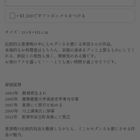
＋¥1,100でギフトボックスをつける
サイズ：11×8×H1ｃｍ
伝統的な唐津焼の中にもモダンさを感じる岸田さんの作品。
本格的なお料理屋はもちろん、家庭の食卓をグッと上質なものにしてく
れる、鉄絵との相性も良く、雰囲気のある器です。
お酒のアテを盛って・・・とても良い時間を過ごせそうです。
岸田匡啓
1983年 静岡県生まれ
2005年 慶應義塾大学美術史学専攻卒業
2007年 唐津にて修行を始める
2009年 川上清美氏に師事
2012年 唐津市浜玉町鳥巣にて独立
唐津焼の伝統的技法を駆使しながらも、どこかモダンさを感じさせる作
品が魅力。