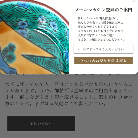
メールマガジン登録のご案内
新しいうつわ や 再入荷 並びに、
私たちが作家ものの器を届ける理由
作家もののうつわができるまで
うつわとの日々やお付き合いの方法
人気の作家やうつわのご紹介
などを、お届けさせていただきます。
メールアドレスをご入力ください
うつわのお便りを受け取る
もし、いつか割れてしまっても。
大切に使っていても、器はいつか欠けたり割れたりするこ
とがあります。うつわ御結では金継ぎのご相談を承ってい
ます。直しながら長く使い続けることも、器との付き合い
方のひとつ。まずはお気軽にご相談ください。
お問い合わせ