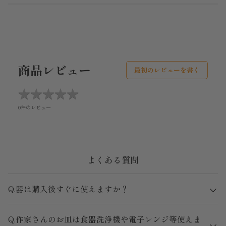
商品レビュー
最初のレビューを書く
★
★
★
★
★
★
★
★
★
★
0件のレビュー
よくある質問
Q.器は購入後すぐに使えますか？
Q.作家さんのお皿は食器洗浄機や電子レンジ等使えま