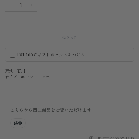
−
+
売り切れ
＋¥1,100でギフトボックスをつける
産地：石川
サイズ：Φ6.3×H7.1ｃｍ
こちらから関連商品をご覧いただけます
湯呑
RuffRuff Apps
by
Tsun