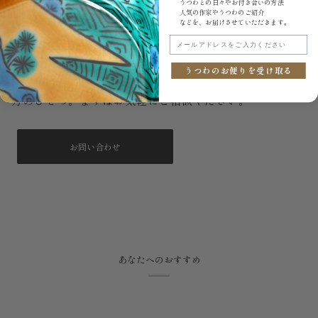
うつわとの日々やお付き合いの方法
人気の作家やうつわのご紹介
もし、いつか割れてしまっても。
などを、お届けさせていただきます。
メールアドレスをご入力ください
大切に使っていても、器はいつか欠けたり割れたりするこ
とがあります。うつわ御結では金継ぎのご相談を承ってい
うつわのお便りを受け取る
ます。直しながら長く使い続けることも、器との付き合い
方のひとつ。まずはお気軽にご相談ください。
お問い合わせ
あなたへのおすすめ