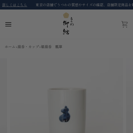
コ
しくはこちら
東京の店舗でうつわの質感やサイズの確認、店舗限定商品を購入
ン
テ
ン
ツ
カ
に
ー
ス
ト
キ
ホーム
›
湯呑・カップ
›
姫湯呑 瓢箪
ッ
プ