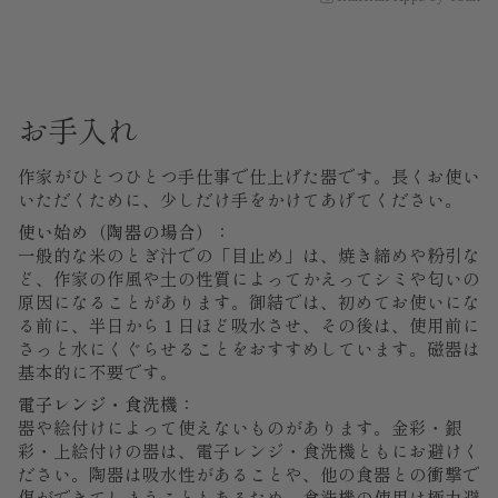
お手入れ
作家がひとつひとつ手仕事で仕上げた器です。長くお使い
いただくために、少しだけ手をかけてあげてください。
使い始め（陶器の場合）：
一般的な米のとぎ汁での「目止め」は、焼き締めや粉引な
ど、作家の作風や土の性質によってかえってシミや匂いの
原因になることがあります。御結では、初めてお使いにな
る前に、半日から１日ほど吸水させ、その後は、使用前に
さっと水にくぐらせることをおすすめしています。磁器は
基本的に不要です。
電子レンジ・食洗機：
器や絵付けによって使えないものがあります。金彩・銀
彩・上絵付けの器は、電子レンジ・食洗機ともにお避けく
ださい。陶器は吸水性があることや、他の食器との衝撃で
傷ができてしまうこともあるため、食洗機の使用は極力避