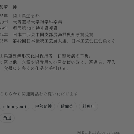
勢崎 紳
965年 岡山県生まれ
988年 大阪芸術大学陶学科卒業
989年 県展第40回特別賞受賞
994年 日本工芸会中国支部展島根県知事賞受賞
995年 第42回日本伝統工芸展入選、日本工芸会正会員とな
山県重要無形文化財保持者 伊勢崎満の二男。
り窯の他、穴窯や塩青用の小窯を使い分け、茶道具、花入
、食器など多くの作品を手掛ける。
こちらから関連商品をご覧いただけます
nihonryouri
伊勢崎紳
備前焼
料理店
角皿
RuffRuff Apps
by
Tsun