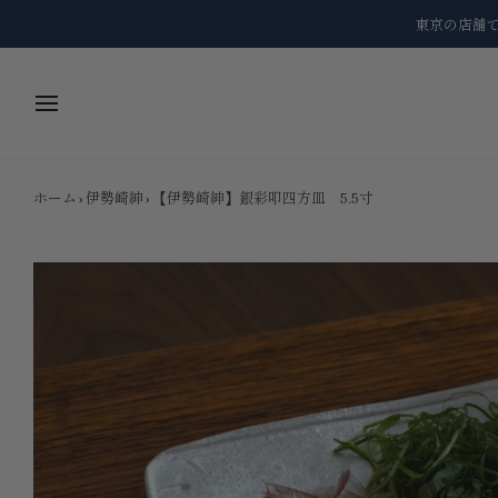
コ
東京の店舗
ン
テ
ン
ツ
に
ス
キ
ッ
ホーム
›
伊勢崎紳
›
【伊勢崎紳】銀彩叩四方皿 5.5寸
プ