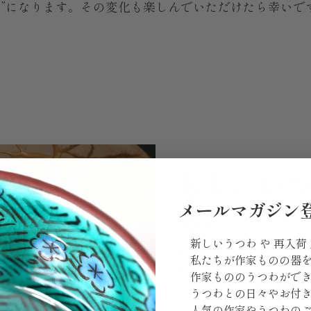
色”になります。その変化も楽しんでいただけたら幸いで
もし、い
も。
メールマガジン
新しいうつわ や 再入荷
大切に使っていても、
私たちが作家ものの器
す。うつわ御結では金
作家もののうつわがで
い続けることも、器と
うつわとの日々やお付
ださい。
人気の作家やうつわの