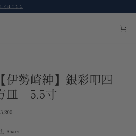
しくはこちら
カ
ー
ト
【伊勢崎紳】銀彩叩四
方皿 5.5寸
3,200
Share