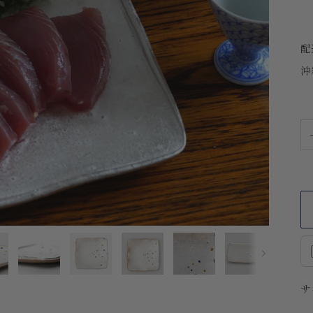
配
沖
次
サ