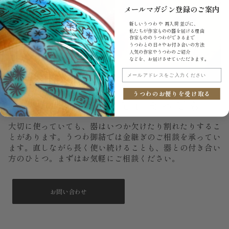
メールマガジン登録のご案内
新しいうつわ や 再入荷 並びに、
私たちが作家ものの器を届ける理由
作家もののうつわができるまで
うつわとの日々やお付き合いの方法
人気の作家やうつわのご紹介
などを、お届けさせていただきます。
メールアドレスをご入力ください
うつわのお便りを受け取る
もし、いつか割れてしまっても。
大切に使っていても、器はいつか欠けたり割れたりするこ
とがあります。うつわ御結では金継ぎのご相談を承ってい
ます。直しながら長く使い続けることも、器との付き合い
方のひとつ。まずはお気軽にご相談ください。
お問い合わせ