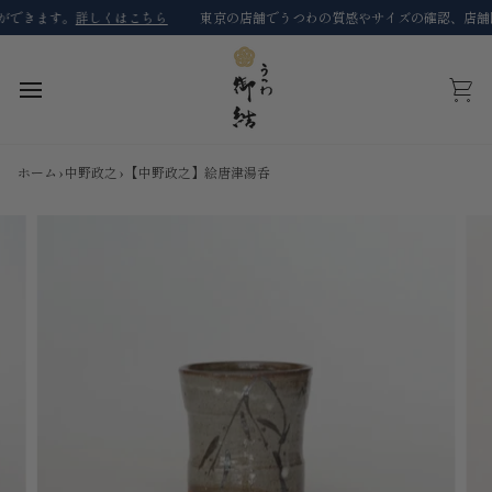
コ
きます。
詳しくはこちら
東京の店舗でうつわの質感やサイズの確認、店舗限定
ン
テ
ン
ツ
カ
に
ー
ス
ト
キ
ホーム
›
中野政之
›
【中野政之】絵唐津湯呑
ッ
プ