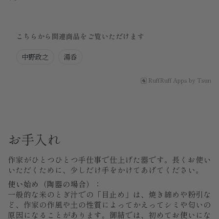
こちらから関連商品をご覧いただけます
中野政之
湯呑
RuffRuff Apps
by
Tsun
お手入れ
作家がひとつひとつ手仕事で仕上げた器です。長くお使い
いただくために、少しだけ手をかけてあげてください。
使い始め（陶器の場合）：
一般的な米のとぎ汁での「目止め」は、焼き締めや粉引な
ど、作家の作風や土の性質によってかえってシミや匂いの
原因になることがあります。御結では、初めてお使いにな