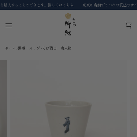
コ
購入することができます。
詳しくはこちら
東京の店舗でうつわの質感やサイズ
ン
テ
ン
ツ
カ
に
ー
ス
ト
キ
ホーム
›
湯呑・カップ
›
そば猪口 唐人物
ッ
プ