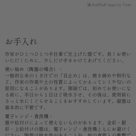
RuffRuff Apps
by
Tsun
お手入れ
作家がひとつひとつ手仕事で仕上げた器です。長くお使い
いただくために、少しだけ手をかけてあげてください。
使い始め（陶器の場合）：
一般的な米のとぎ汁での「目止め」は、焼き締めや粉引な
ど、作家の作風や土の性質によってかえってシミや匂いの
原因になることがあります。御結では、初めてお使いにな
る前に、半日から１日ほど吸水させ、その後は、使用前に
さっと水にくぐらせることをおすすめしています。磁器は
基本的に不要です。
電子レンジ・食洗機：
器や絵付けによって使えないものがあります。金彩・銀
彩・上絵付けの器は、電子レンジ・食洗機ともにお避けく
ださい。陶器は吸水性があることや、他の食器との衝撃で