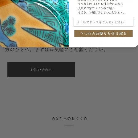
うつわとの日々やお付き合いの方法
人気の作家やうつわのご紹介
などを、お届けさせていただきます。
もし、いつか割れてしまっても。
メールアドレスをご入力ください
大切に使っていても、器はいつか欠けたり割れたりするこ
うつわのお便りを受け取る
とがあります。うつわ御結では金継ぎのご相談を承ってい
ます。直しながら長く使い続けることも、器との付き合い
方のひとつ。まずはお気軽にご相談ください。
お問い合わせ
あなたへのおすすめ