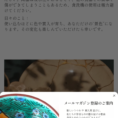
傷ができてしまうこともあるため、食洗機の使用は極力避
けてください。
日々のこと：
使い込むほどに色や貫入が育ち、あなただけの“景色”にな
ります。その変化も楽しんでいただけたら幸いです。
メールマガジン登録のご案内
新しいうつわ や 再入荷 並びに、
私たちが作家ものの器を届ける理由
作家もののうつわができるまで